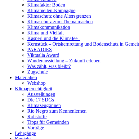
Klimafaktor Boden
Klimameilen-Kampagne
Klimaschutz ohne Altersgrenzen
Klimaschutz zum Thema machen
Klimakommunikation
Klima und Vielfalt
Kasperl und die Klimafee
Kernstück – Ortskernrettung und Bodenschutz in Gemei
PARADIES
Viktualia Award
Wanderausstellung – Zukunft erleben
Was zählt, was bleibt?
Zugschule
Materialien
Webshop
Klimagerechtigkeit
Ausstellungen
Die 17 SDGs
Klimazeug:innen
Rio Negro zum Kennenlernen
Rohstoffe
Tipps für Gemeinden
Vorträge
Lehrgänge
Kontakt