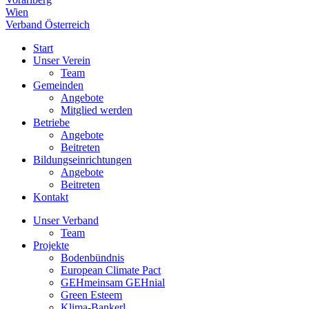
Wien
Verband Österreich
Start
Unser Verein
Team
Gemeinden
Angebote
Mitglied werden
Betriebe
Angebote
Beitreten
Bildungseinrichtungen
Angebote
Beitreten
Kontakt
Unser Verband
Team
Projekte
Bodenbündnis
European Climate Pact
GEHmeinsam GEHnial
Green Esteem
Klima-Bankerl