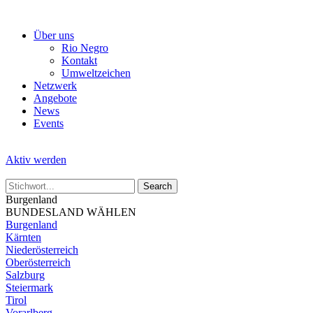
Skip
to
Über uns
the
Rio Negro
content
Kontakt
Umweltzeichen
Netzwerk
Angebote
News
Events
Aktiv werden
Burgenland
BUNDESLAND WÄHLEN
Burgenland
Kärnten
Niederösterreich
Oberösterreich
Salzburg
Steiermark
Tirol
Vorarlberg