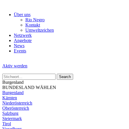
Skip
to
Über uns
the
Rio Negro
content
Kontakt
Umweltzeichen
Netzwerk
Angebote
News
Events
Aktiv werden
Burgenland
BUNDESLAND WÄHLEN
Burgenland
Kärnten
Niederösterreich
Oberösterreich
Salzburg
Steiermark
Tirol
Vorarlberg