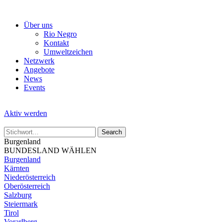
Skip
to
Über uns
the
Rio Negro
content
Kontakt
Umweltzeichen
Netzwerk
Angebote
News
Events
Aktiv werden
Burgenland
BUNDESLAND WÄHLEN
Burgenland
Kärnten
Niederösterreich
Oberösterreich
Salzburg
Steiermark
Tirol
Vorarlberg