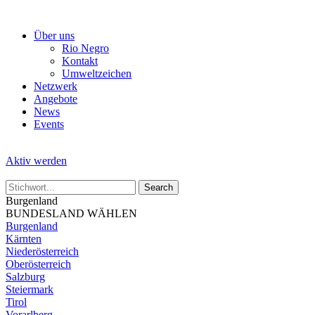
Skip
to
Über uns
the
Rio Negro
content
Kontakt
Umweltzeichen
Netzwerk
Angebote
News
Events
Aktiv werden
Burgenland
BUNDESLAND WÄHLEN
Burgenland
Kärnten
Niederösterreich
Oberösterreich
Salzburg
Steiermark
Tirol
Vorarlberg