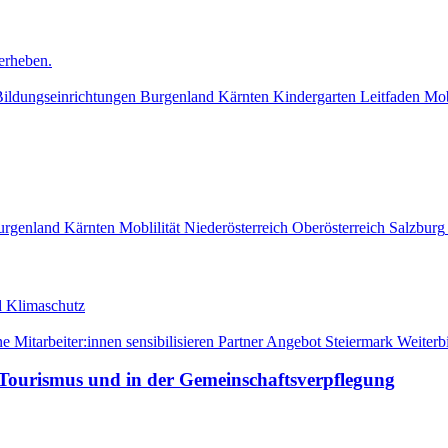
erheben.
ildungseinrichtungen
Burgenland
Kärnten
Kindergarten
Leitfaden
Mob
urgenland
Kärnten
Moblilität
Niederösterreich
Oberösterreich
Salzburg
nd Klimaschutz
e Mitarbeiter:innen sensibilisieren
Partner Angebot
Steiermark
Weiterb
 Tourismus und in der Gemeinschaftsverpflegung