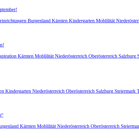
eptember!
einrichtungen
Burgenland
Kärnten
Kindergarten
Moblilität
Niederöster
n!
spiration
Kärnten
Moblilität
Niederösterreich
Oberösterreich
Salzburg
en
Kindergarten
Niederösterreich
Oberösterreich
Salzburg
Steiermark
T
m“
urgenland
Kärnten
Moblilität
Niederösterreich
Oberösterreich
Steierma