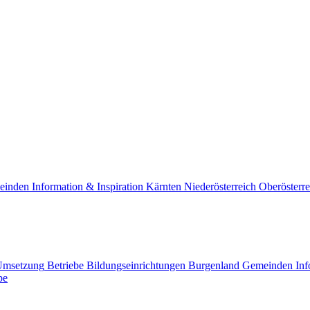
einden
Information & Inspiration
Kärnten
Niederösterreich
Oberösterre
Umsetzung
Betriebe
Bildungseinrichtungen
Burgenland
Gemeinden
Inf
pe