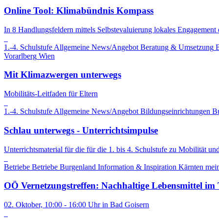
Online Tool: Klimabündnis Kompass
In 8 Handlungsfeldern mittels Selbstevaluierung lokales Engagement 
1.-4. Schulstufe
Allgemeine News/Angebot
Beratung & Umsetzung
B
Vorarlberg
Wien
Mit Klimazwergen unterwegs
Mobilitäts-Leitfaden für Eltern
1.-4. Schulstufe
Allgemeine News/Angebot
Bildungseinrichtungen
B
Schlau unterwegs - Unterrichtsimpulse
Unterrichtsmaterial für die für die 1. bis 4. Schulstufe zu Mobilität u
Betriebe
Betriebe
Burgenland
Information & Inspiration
Kärnten
mein
OÖ Vernetzungstreffen: Nachhaltige Lebensmittel im
02. Oktober, 10:00 - 16:00 Uhr in Bad Goisern