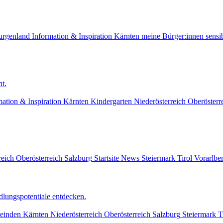
urgenland
Information & Inspiration
Kärnten
meine Bürger:innen sensib
t.
mation & Inspiration
Kärnten
Kindergarten
Niederösterreich
Oberösterr
reich
Oberösterreich
Salzburg
Startsite News
Steiermark
Tirol
Vorarlbe
lungspotentiale entdecken.
einden
Kärnten
Niederösterreich
Oberösterreich
Salzburg
Steiermark
T