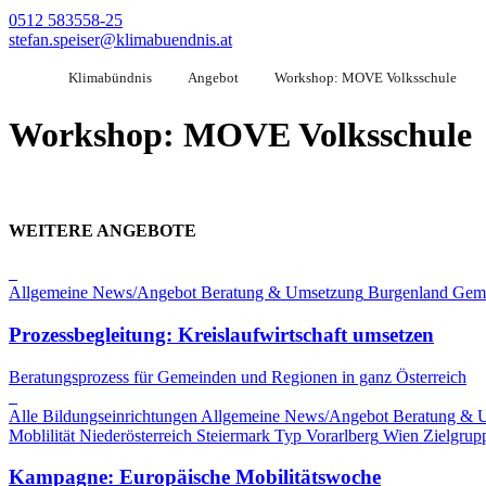
0512 583558-25
stefan.speiser@klimabuendnis.at
Klimabündnis
Angebot
Workshop: MOVE Volksschule
Workshop: MOVE Volksschule
WEITERE ANGEBOTE
Allgemeine News/Angebot
Beratung & Umsetzung
Burgenland
Gem
Prozessbegleitung: Kreislaufwirtschaft umsetzen
Beratungsprozess für Gemeinden und Regionen in ganz Österreich
Alle Bildungseinrichtungen
Allgemeine News/Angebot
Beratung & 
Moblilität
Niederösterreich
Steiermark
Typ
Vorarlberg
Wien
Zielgrup
Kampagne: Europäische Mobilitätswoche