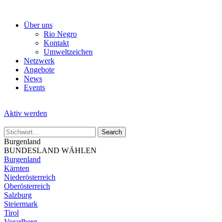
Skip
to
Über uns
the
Rio Negro
content
Kontakt
Umweltzeichen
Netzwerk
Angebote
News
Events
Aktiv werden
Burgenland
BUNDESLAND WÄHLEN
Burgenland
Kärnten
Niederösterreich
Oberösterreich
Salzburg
Steiermark
Tirol
Vorarlberg