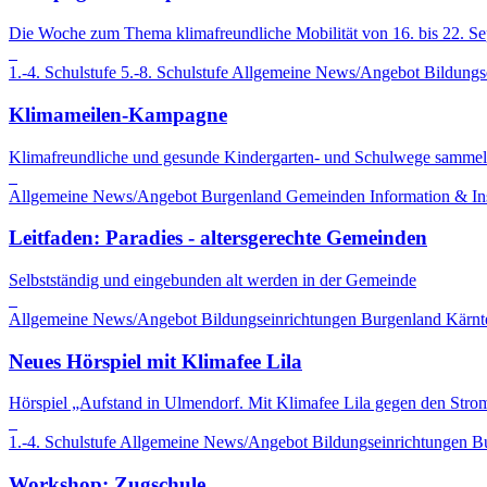
Die Woche zum Thema klimafreundliche Mobilität von 16. bis 22. S
1.-4. Schulstufe
5.-8. Schulstufe
Allgemeine News/Angebot
Bildungs
Klimameilen-Kampagne
Klimafreundliche und gesunde Kindergarten- und Schulwege sammel
Allgemeine News/Angebot
Burgenland
Gemeinden
Information & In
Leitfaden: Paradies - altersgerechte Gemeinden
Selbstständig und eingebunden alt werden in der Gemeinde
Allgemeine News/Angebot
Bildungseinrichtungen
Burgenland
Kärnt
Neues Hörspiel mit Klimafee Lila
Hörspiel „Aufstand in Ulmendorf. Mit Klimafee Lila gegen den Stro
1.-4. Schulstufe
Allgemeine News/Angebot
Bildungseinrichtungen
B
Workshop: Zugschule