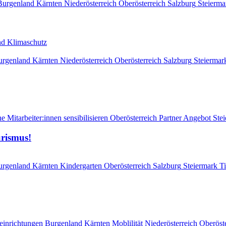
Burgenland
Kärnten
Niederösterreich
Oberösterreich
Salzburg
Steierma
 und Klimaschutz
urgenland
Kärnten
Niederösterreich
Oberösterreich
Salzburg
Steiermar
e Mitarbeiter:innen sensibilisieren
Oberösterreich
Partner Angebot
Ste
urismus!
urgenland
Kärnten
Kindergarten
Oberösterreich
Salzburg
Steiermark
Ti
einrichtungen
Burgenland
Kärnten
Moblilität
Niederösterreich
Oberöst