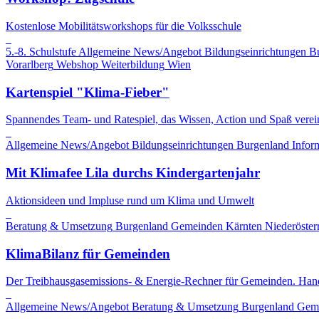
Kostenlose Mobilitätsworkshops für die Volksschule
5.-8. Schulstufe
Allgemeine News/Angebot
Bildungseinrichtungen
B
Vorarlberg
Webshop
Weiterbildung
Wien
Kartenspiel "Klima-Fieber"
Spannendes Team- und Ratespiel, das Wissen, Action und Spaß verein
Allgemeine News/Angebot
Bildungseinrichtungen
Burgenland
Infor
Mit Klimafee Lila durchs Kindergartenjahr
Aktionsideen und Impluse rund um Klima und Umwelt
Beratung & Umsetzung
Burgenland
Gemeinden
Kärnten
Niederöster
KlimaBilanz für Gemeinden
Der Treibhausgasemissions- & Energie-Rechner für Gemeinden. Hand
Allgemeine News/Angebot
Beratung & Umsetzung
Burgenland
Gem