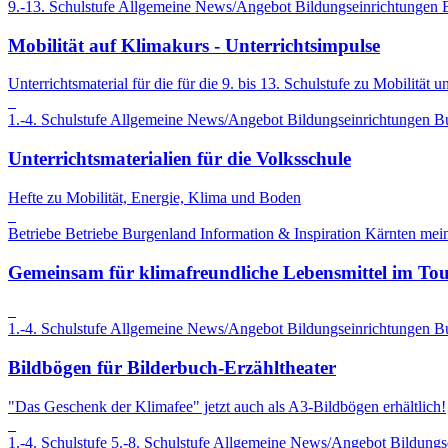
9.-13. Schulstufe
Allgemeine News/Angebot
Bildungseinrichtungen
Mobilität auf Klimakurs - Unterrichtsimpulse
Unterrichtsmaterial für die für die 9. bis 13. Schulstufe zu Mobilität
1.-4. Schulstufe
Allgemeine News/Angebot
Bildungseinrichtungen
B
Unterrichtsmaterialien für die Volksschule
Hefte zu Mobilität, Energie, Klima und Boden
Betriebe
Betriebe
Burgenland
Information & Inspiration
Kärnten
mein
Gemeinsam für klimafreundliche Lebensmittel im To
1.-4. Schulstufe
Allgemeine News/Angebot
Bildungseinrichtungen
B
Bildbögen für Bilderbuch-Erzähltheater
"Das Geschenk der Klimafee" jetzt auch als A3-Bildbögen erhältlich!
1.-4. Schulstufe
5.-8. Schulstufe
Allgemeine News/Angebot
Bildungs