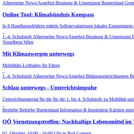
Allgemeine News/Angebot
Beratung & Umsetzung
Burgenland
Gem
Online Tool: Klimabündnis Kompass
In 8 Handlungsfeldern mittels Selbstevaluierung lokales Engagement 
1.-4. Schulstufe
Allgemeine News/Angebot
Beratung & Umsetzung
B
Vorarlberg
Wien
Mit Klimazwergen unterwegs
Mobilitäts-Leitfaden für Eltern
1.-4. Schulstufe
Allgemeine News/Angebot
Bildungseinrichtungen
B
Schlau unterwegs - Unterrichtsimpulse
Unterrichtsmaterial für die für die 1. bis 4. Schulstufe zu Mobilität u
Betriebe
Betriebe
Burgenland
Information & Inspiration
Kärnten
mein
OÖ Vernetzungstreffen: Nachhaltige Lebensmittel im
02. Oktober, 10:00 - 16:00 Uhr in Bad Goisern