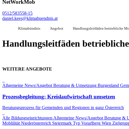
NetWorkMob
0512/583558-15
daniel.kees@klimabuendnis.at
Klimabündnis
Angebot
Handlungsleitfäden betriebliche Mo
Handlungsleitfäden betriebliche
WEITERE ANGEBOTE
Allgemeine News/Angebot
Beratung & Umsetzung
Burgenland
Gem
Prozessbegleitung: Kreislaufwirtschaft umsetzen
Beratungsprozess für Gemeinden und Regionen in ganz Österreich
Alle Bildungseinrichtungen
Allgemeine News/Angebot
Beratung & 
Moblilität
Niederösterreich
Steiermark
Typ
Vorarlberg
Wien
Zielgrup