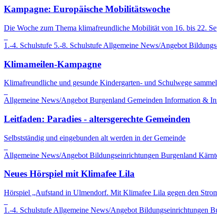
Kampagne: Europäische Mobilitätswoche
Die Woche zum Thema klimafreundliche Mobilität von 16. bis 22. S
1.-4. Schulstufe
5.-8. Schulstufe
Allgemeine News/Angebot
Bildungs
Klimameilen-Kampagne
Klimafreundliche und gesunde Kindergarten- und Schulwege sammel
Allgemeine News/Angebot
Burgenland
Gemeinden
Information & In
Leitfaden: Paradies - altersgerechte Gemeinden
Selbstständig und eingebunden alt werden in der Gemeinde
Allgemeine News/Angebot
Bildungseinrichtungen
Burgenland
Kärnt
Neues Hörspiel mit Klimafee Lila
Hörspiel „Aufstand in Ulmendorf. Mit Klimafee Lila gegen den Stro
1.-4. Schulstufe
Allgemeine News/Angebot
Bildungseinrichtungen
B