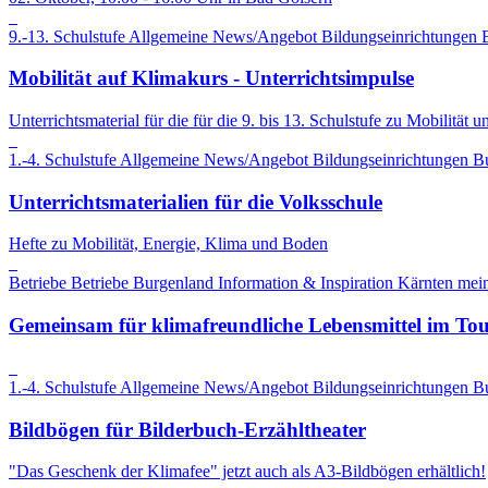
9.-13. Schulstufe
Allgemeine News/Angebot
Bildungseinrichtungen
Mobilität auf Klimakurs - Unterrichtsimpulse
Unterrichtsmaterial für die für die 9. bis 13. Schulstufe zu Mobilität
1.-4. Schulstufe
Allgemeine News/Angebot
Bildungseinrichtungen
B
Unterrichtsmaterialien für die Volksschule
Hefte zu Mobilität, Energie, Klima und Boden
Betriebe
Betriebe
Burgenland
Information & Inspiration
Kärnten
mein
Gemeinsam für klimafreundliche Lebensmittel im To
1.-4. Schulstufe
Allgemeine News/Angebot
Bildungseinrichtungen
B
Bildbögen für Bilderbuch-Erzähltheater
"Das Geschenk der Klimafee" jetzt auch als A3-Bildbögen erhältlich!