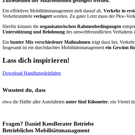
Z
ufriedenheit
der Mitarbeitenden
gesteigert werden.
Ein effektives
Mobilitätsmanagement
zielt darauf ab,
Verkehr in erst
Verkehrsmitteln
verlagert
werden.
Zu guter Letzt
muss
der Pkw-Verke
Hierfür können die
organisatorischen Rahmenbedingungen
entspr
Unterstützung und Belohnung
des umweltfreundlichen Verhaltens
Ein
bunter Mix verschiedener Maßnahmen
trägt dazu bei, Verkeh
Insgesamt ist ein durchdachtes Mobilitätsmanagement
ein Gewinn für
Lass dich inspirieren!
Download Handlungsleitfäden
Wusstest du, dass
etwa die Hälfte aller Autofahrten
unter fünf Kilometer
, ein Viertel 
Fragen?
Daniel Kees
Berater Betriebe
Betriebliches Mobilitätsmanagment