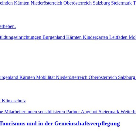
einden
Kärnten
Niederösterreich
Oberösterreich
Salzburg
Steiermark
T
erheben.
ildungseinrichtungen
Burgenland
Kärnten
Kindergarten
Leitfaden
Mob
urgenland
Kärnten
Moblilität
Niederösterreich
Oberösterreich
Salzburg
nd Klimaschutz
e Mitarbeiter:innen sensibilisieren
Partner Angebot
Steiermark
Weiterb
 Tourismus und in der Gemeinschaftsverpflegung