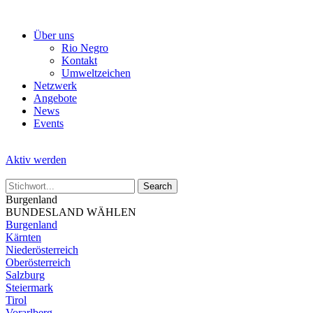
Skip
to
Über uns
the
Rio Negro
content
Kontakt
Umweltzeichen
Netzwerk
Angebote
News
Events
Aktiv werden
Burgenland
BUNDESLAND WÄHLEN
Burgenland
Kärnten
Niederösterreich
Oberösterreich
Salzburg
Steiermark
Tirol
Vorarlberg