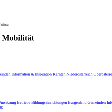
bilität
 Mobilität
einden
Information & Inspiration
Kärnten
Niederösterreich
Oberösterre
Umsetzung
Betriebe
Bildungseinrichtungen
Burgenland
Gemeinden
Inf
pe