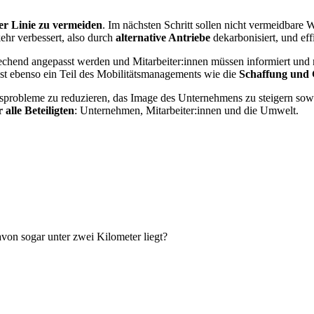
er Linie zu vermeiden
. Im nächsten Schritt
sollen nicht vermeidbare
hr verbessert, also durch
alternative Antriebe
d
ekarbonisiert,
und eff
echend angepasst werden
und
Mitarbeiter:innen müssen informiert und
ist ebenso ein Teil des Mobilitätsmanagements wie die
Schaffung und G
rspro
bleme zu reduzieren
,
das
Image des Unternehmens zu steigern
sowi
 alle Beteiligten
: Unternehmen, Mitarbeiter:innen und die Umwelt.
davon sogar unter zwei Kilometer liegt?