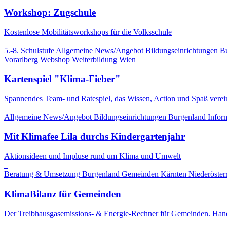
Workshop: Zugschule
Kostenlose Mobilitätsworkshops für die Volksschule
5.-8. Schulstufe
Allgemeine News/Angebot
Bildungseinrichtungen
B
Vorarlberg
Webshop
Weiterbildung
Wien
Kartenspiel "Klima-Fieber"
Spannendes Team- und Ratespiel, das Wissen, Action und Spaß verein
Allgemeine News/Angebot
Bildungseinrichtungen
Burgenland
Infor
Mit Klimafee Lila durchs Kindergartenjahr
Aktionsideen und Impluse rund um Klima und Umwelt
Beratung & Umsetzung
Burgenland
Gemeinden
Kärnten
Niederöster
KlimaBilanz für Gemeinden
Der Treibhausgasemissions- & Energie-Rechner für Gemeinden. Hand