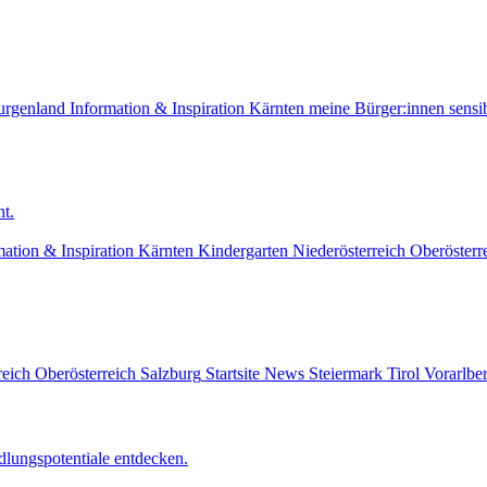
urgenland
Information & Inspiration
Kärnten
meine Bürger:innen sensib
t.
mation & Inspiration
Kärnten
Kindergarten
Niederösterreich
Oberösterr
reich
Oberösterreich
Salzburg
Startsite News
Steiermark
Tirol
Vorarlbe
lungspotentiale entdecken.