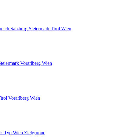
reich
Salzburg
Steiermark
Tirol
Wien
Steiermark
Vorarlberg
Wien
irol
Vorarlberg
Wien
rk
Typ
Wien
Zielgruppe