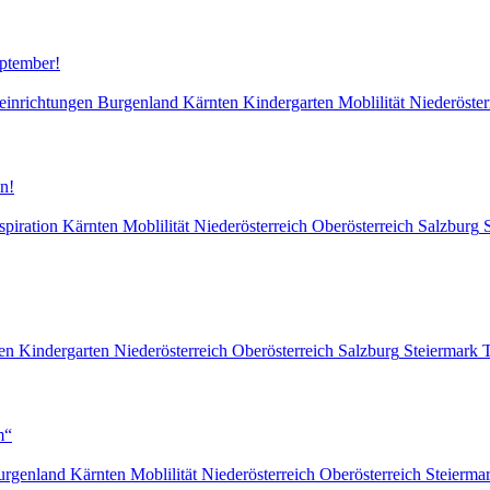
eptember!
einrichtungen
Burgenland
Kärnten
Kindergarten
Moblilität
Niederöster
n!
spiration
Kärnten
Moblilität
Niederösterreich
Oberösterreich
Salzburg
en
Kindergarten
Niederösterreich
Oberösterreich
Salzburg
Steiermark
T
m“
urgenland
Kärnten
Moblilität
Niederösterreich
Oberösterreich
Steierma