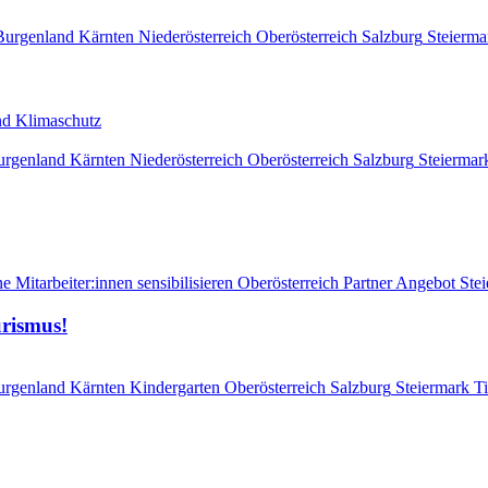
Burgenland
Kärnten
Niederösterreich
Oberösterreich
Salzburg
Steierma
 und Klimaschutz
urgenland
Kärnten
Niederösterreich
Oberösterreich
Salzburg
Steiermar
e Mitarbeiter:innen sensibilisieren
Oberösterreich
Partner Angebot
Ste
urismus!
urgenland
Kärnten
Kindergarten
Oberösterreich
Salzburg
Steiermark
Ti