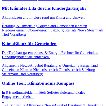
Mit Klimafee Lila durchs Kindergartenjahr
Aktionsideen und Impluse rund um Klima und Umwelt
Beratung & Umsetzung
Burgenland
Gemeinden
Kärnten
Niederösterreich
Oberösterreich
Salzburg
Startsite News
Steiermark
Tirol
Vorarlberg
KlimaBilanz für Gemeinden
Der Treibhausgasemissions- & Energie-Rechner für Gemeinden.
Handlungspotentiale entdecken.
Allgemeine News/Angebot
Beratung & Umsetzung
Burgenland
Gemeinden
Kärnten
Niederösterreich
Oberösterreich
Salzburg
Steiermark
Tirol
Vorarlberg
Online Tool: Klimabündnis Kompass
In 8 Handlungsfeldern mittels Selbstevaluierung lokales
Engagement erheben.
1.-4. Schulstufe
Allgemeine News/Angebot
Beratung & Umsetzung