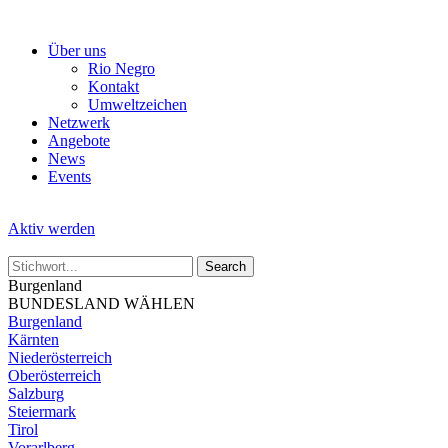
Skip
to
Über uns
the
Rio Negro
content
Kontakt
Umweltzeichen
Netzwerk
Angebote
News
Events
Aktiv werden
Burgenland
BUNDESLAND WÄHLEN
Burgenland
Kärnten
Niederösterreich
Oberösterreich
Salzburg
Steiermark
Tirol
Vorarlberg