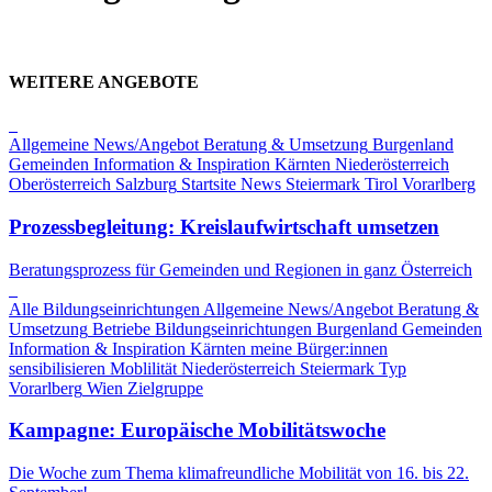
WEITERE ANGEBOTE
Allgemeine News/Angebot
Beratung & Umsetzung
Burgenland
Gemeinden
Information & Inspiration
Kärnten
Niederösterreich
Oberösterreich
Salzburg
Startsite News
Steiermark
Tirol
Vorarlberg
Prozessbegleitung: Kreislaufwirtschaft umsetzen
Beratungsprozess für Gemeinden und Regionen in ganz Österreich
Alle Bildungseinrichtungen
Allgemeine News/Angebot
Beratung &
Umsetzung
Betriebe
Bildungseinrichtungen
Burgenland
Gemeinden
Information & Inspiration
Kärnten
meine Bürger:innen
sensibilisieren
Moblilität
Niederösterreich
Steiermark
Typ
Vorarlberg
Wien
Zielgruppe
Kampagne: Europäische Mobilitätswoche
Die Woche zum Thema klimafreundliche Mobilität von 16. bis 22.