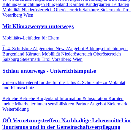
Bildungseinrichtungen
Burgenland
Kärnten
Kindergarten
Leitfaden
Moblilität
Niederösterreich
Oberösterreich
Salzburg
Steiermark
Tirol
Vorarlberg
Wien
Mit Klimazwergen unterwegs
Mobilitäts-Leitfaden für Eltern
1.-4. Schulstufe
Allgemeine News/Angebot
Bildungseinrichtungen
Burgenland
Kärnten
Moblilität
Niederösterreich
Oberösterreich
Salzburg
Steiermark
Tirol
Vorarlberg
Wien
Schlau unterwegs - Unterrichtsimpulse
Unterrichtsmaterial für die für die 1. bis 4. Schulstufe zu Mobilität
und Klimaschutz
Betriebe
Betriebe
Burgenland
Information & Inspiration
Kärnten
meine Mitarbeiter:innen sensibilisieren
Partner Angebot
Steiermark
Weiterbildung
OÖ Vernetzungstreffen: Nachhaltige Lebensmittel im
Tourismus und in der Gemeinschaftsverpflegung