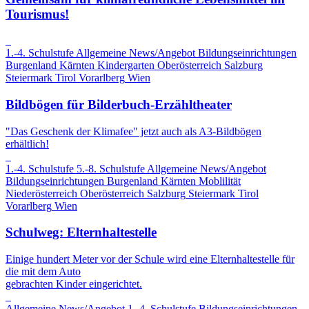
Tourismus!
1.-4. Schulstufe
Allgemeine News/Angebot
Bildungseinrichtungen
Burgenland
Kärnten
Kindergarten
Oberösterreich
Salzburg
Steiermark
Tirol
Vorarlberg
Wien
Bildbögen für Bilderbuch-Erzähltheater
"Das Geschenk der Klimafee" jetzt auch als A3-Bildbögen
erhältlich!
1.-4. Schulstufe
5.-8. Schulstufe
Allgemeine News/Angebot
Bildungseinrichtungen
Burgenland
Kärnten
Moblilität
Niederösterreich
Oberösterreich
Salzburg
Steiermark
Tirol
Vorarlberg
Wien
Schulweg: Elternhaltestelle
Einige hundert Meter vor der Schule wird eine Elternhaltestelle für
die mit dem Auto
gebrachten Kinder eingerichtet.
Allgemeine News/Angebot
1.-4. Schulstufe
Bildungseinrichtungen