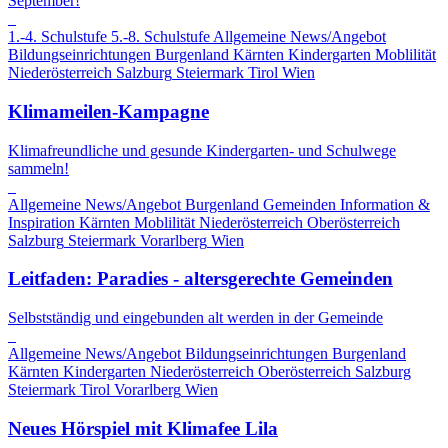
September!
1.-4. Schulstufe
5.-8. Schulstufe
Allgemeine News/Angebot
Bildungseinrichtungen
Burgenland
Kärnten
Kindergarten
Moblilität
Niederösterreich
Salzburg
Steiermark
Tirol
Wien
Klimameilen-Kampagne
Klimafreundliche und gesunde Kindergarten- und Schulwege
sammeln!
Allgemeine News/Angebot
Burgenland
Gemeinden
Information &
Inspiration
Kärnten
Moblilität
Niederösterreich
Oberösterreich
Salzburg
Steiermark
Vorarlberg
Wien
Leitfaden: Paradies - altersgerechte Gemeinden
Selbstständig und eingebunden alt werden in der Gemeinde
Allgemeine News/Angebot
Bildungseinrichtungen
Burgenland
Kärnten
Kindergarten
Niederösterreich
Oberösterreich
Salzburg
Steiermark
Tirol
Vorarlberg
Wien
Neues Hörspiel mit Klimafee Lila