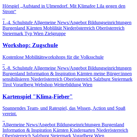
Hörspiel „Aufstand in Ulmendorf. Mit Klimafee Lila gegen den
Strom“
1.-4. Schulstufe
Allgemeine News/Angebot
Bildungseinrichtungen
Burgenland
Kärnten
Moblilität
Niederösterreich
Oberösterreich
Steiermark
Typ
Wien
Zielgruppe
Workshop: Zugschule
Kostenlose Mobilitätsworkshops für die Volksschule
5.-8. Schulstufe
Allgemeine News/Angebot
Bildungseinrichtungen
Burgenland
Information & Inspiration
Kärnten
meine Bürger:innen
sensibilisieren
Niederösterreich
Oberösterreich
Salzburg
Steiermark
Tirol
Vorarlberg
Webshop
Weiterbildung
Wien
Kartenspiel "Klima-Fieber"
Spannendes Team- und Ratespiel, das Wissen, Action und Spaß
vereint.
Allgemeine News/Angebot
Bildungseinrichtungen
Burgenland
Information & Inspiration
Kärnten
Kindergarten
Niederösterreich
Oberösterreich
Salzburg
Steiermark
Vorarlberg
Wien