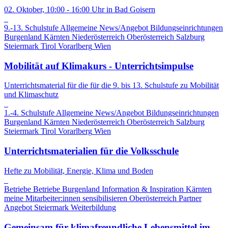
02. Oktober, 10:00 - 16:00 Uhr in Bad Goisern
9.-13. Schulstufe
Allgemeine News/Angebot
Bildungseinrichtungen
Burgenland
Kärnten
Niederösterreich
Oberösterreich
Salzburg
Steiermark
Tirol
Vorarlberg
Wien
Mobilität auf Klimakurs - Unterrichtsimpulse
Unterrichtsmaterial für die für die 9. bis 13. Schulstufe zu Mobilität
und Klimaschutz
1.-4. Schulstufe
Allgemeine News/Angebot
Bildungseinrichtungen
Burgenland
Kärnten
Niederösterreich
Oberösterreich
Salzburg
Steiermark
Tirol
Vorarlberg
Wien
Unterrichtsmaterialien für die Volksschule
Hefte zu Mobilität, Energie, Klima und Boden
Betriebe
Betriebe
Burgenland
Information & Inspiration
Kärnten
meine Mitarbeiter:innen sensibilisieren
Oberösterreich
Partner
Angebot
Steiermark
Weiterbildung
Gemeinsam für klimafreundliche Lebensmittel im