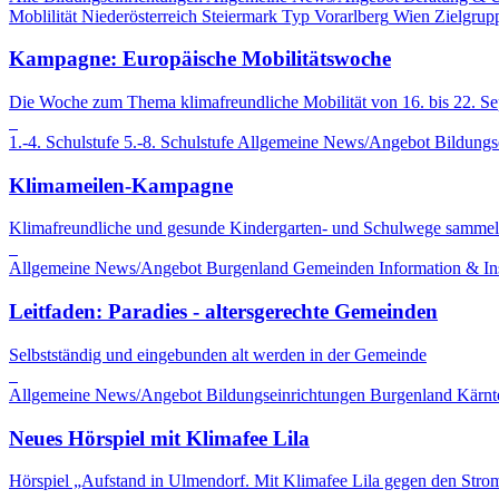
Moblilität
Niederösterreich
Steiermark
Typ
Vorarlberg
Wien
Zielgrup
Kampagne: Europäische Mobilitätswoche
Die Woche zum Thema klimafreundliche Mobilität von 16. bis 22. S
1.-4. Schulstufe
5.-8. Schulstufe
Allgemeine News/Angebot
Bildungs
Klimameilen-Kampagne
Klimafreundliche und gesunde Kindergarten- und Schulwege sammel
Allgemeine News/Angebot
Burgenland
Gemeinden
Information & In
Leitfaden: Paradies - altersgerechte Gemeinden
Selbstständig und eingebunden alt werden in der Gemeinde
Allgemeine News/Angebot
Bildungseinrichtungen
Burgenland
Kärnt
Neues Hörspiel mit Klimafee Lila
Hörspiel „Aufstand in Ulmendorf. Mit Klimafee Lila gegen den Stro