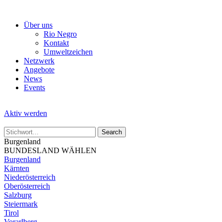
Skip
to
Über uns
the
Rio Negro
content
Kontakt
Umweltzeichen
Netzwerk
Angebote
News
Events
Aktiv werden
Burgenland
BUNDESLAND WÄHLEN
Burgenland
Kärnten
Niederösterreich
Oberösterreich
Salzburg
Steiermark
Tirol
Vorarlberg