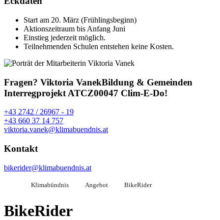
Eckdaten
Start am 20. März (Frühlingsbeginn)
Aktionszeitraum bis Anfang Juni
Einstieg jederzeit möglich.
Teilnehmenden Schulen entstehen keine Kosten.
Fragen?
Viktoria Vanek
Bildung & Gemeinden
Interregprojekt ATCZ00047 Clim-E-Do!
+43 2742 / 26967 - 19
+43 660 37 14 757
viktoria.vanek@klimabuendnis.at
Kontakt
bikerider@klimabuendnis.at
Klimabündnis
Angebot
BikeRider
BikeRider