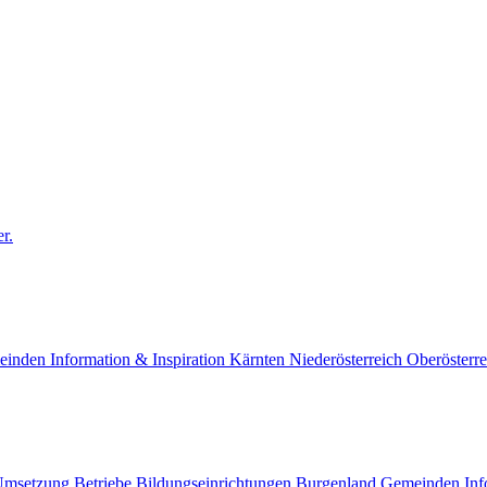
r.
einden
Information & Inspiration
Kärnten
Niederösterreich
Oberösterre
Umsetzung
Betriebe
Bildungseinrichtungen
Burgenland
Gemeinden
Inf