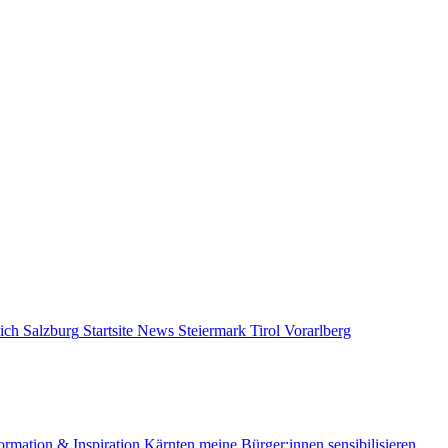
ich
Salzburg
Startsite News
Steiermark
Tirol
Vorarlberg
ormation & Inspiration
Kärnten
meine Bürger:innen sensibilisieren