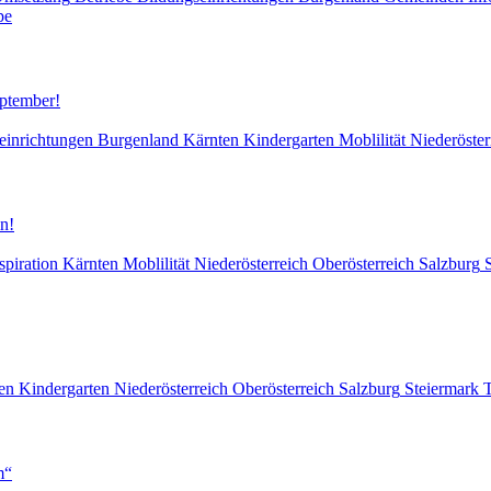
pe
eptember!
einrichtungen
Burgenland
Kärnten
Kindergarten
Moblilität
Niederöster
n!
spiration
Kärnten
Moblilität
Niederösterreich
Oberösterreich
Salzburg
en
Kindergarten
Niederösterreich
Oberösterreich
Salzburg
Steiermark
T
m“