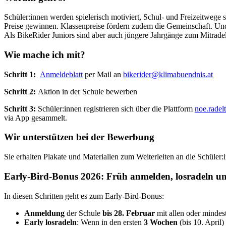
Schüler:innen werden spielerisch motiviert, Schul- und Freizeitwege 
Preise gewinnen. Klassenpreise fördern zudem die Gemeinschaft. Und 
Als BikeRider Juniors sind aber auch jüngere Jahrgänge zum Mitrade
Wie mache ich mit?
Schritt 1:
Anmeldeblatt
per Mail an
bikerider@klimabuendnis.at
Schritt 2:
Aktion in der Schule bewerben
Schritt 3:
Schüler:innen registrieren sich über die Plattform
noe.radelt
via App gesammelt.
Wir unterstützen bei der Bewerbung
Sie erhalten Plakate und Materialien zum Weiterleiten an die Schüle
Early-Bird-Bonus 2026: Früh anmelden, losradeln u
In diesen Schritten geht es zum Early-Bird-Bonus:
Anmeldung
der Schule
bis 28. Februar
mit allen oder mindest
Early losradeln
: Wenn in den ersten
3 Wochen
(bis 10. April)