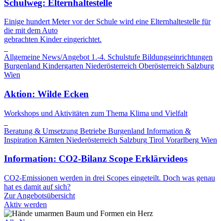
Schulweg: Elternhaltestelle
Einige hundert Meter vor der Schule wird eine Elternhaltestelle für
die mit dem Auto
gebrachten Kinder eingerichtet.
Allgemeine News/Angebot
1.-4. Schulstufe
Bildungseinrichtungen
Burgenland
Kindergarten
Niederösterreich
Oberösterreich
Salzburg
Wien
Aktion: Wilde Ecken
Workshops und Aktivitäten zum Thema Klima und Vielfalt
Beratung & Umsetzung
Betriebe
Burgenland
Information &
Inspiration
Kärnten
Niederösterreich
Salzburg
Tirol
Vorarlberg
Wien
Information: CO2-Bilanz Scope Erklärvideos
CO2-Emissionen werden in drei Scopes eingeteilt. Doch was genau
hat es damit auf sich?
Zur Angebotsübersicht
Aktiv werden