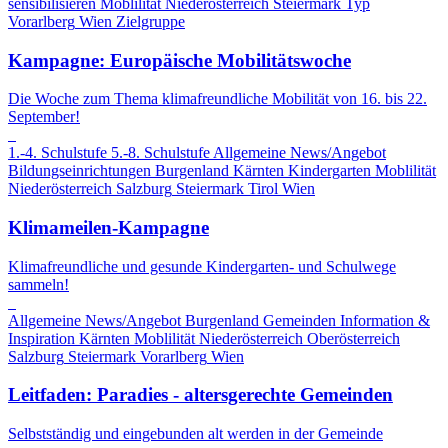
sensibilisieren
Moblilität
Niederösterreich
Steiermark
Typ
Vorarlberg
Wien
Zielgruppe
Kampagne: Europäische Mobilitätswoche
Die Woche zum Thema klimafreundliche Mobilität von 16. bis 22.
September!
1.-4. Schulstufe
5.-8. Schulstufe
Allgemeine News/Angebot
Bildungseinrichtungen
Burgenland
Kärnten
Kindergarten
Moblilität
Niederösterreich
Salzburg
Steiermark
Tirol
Wien
Klimameilen-Kampagne
Klimafreundliche und gesunde Kindergarten- und Schulwege
sammeln!
Allgemeine News/Angebot
Burgenland
Gemeinden
Information &
Inspiration
Kärnten
Moblilität
Niederösterreich
Oberösterreich
Salzburg
Steiermark
Vorarlberg
Wien
Leitfaden: Paradies - altersgerechte Gemeinden
Selbstständig und eingebunden alt werden in der Gemeinde