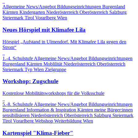
Allgemeine News/Angebot
Bildungseinrichtungen
Burgenland
Kärnten
Kindergarten
Niederösterreich
Oberösterreich
Salzburg
Steiermark
Tirol
Vorarlberg
Wien
Neues Hörspiel mit Klimafee Lila
Hörspiel „Aufstand in Ulmendorf. Mit Klimafee Lila gegen den
Strom“
1.-4. Schulstufe
Allgemeine News/Angebot
Bildungseinrichtungen
Burgenland
Kärnten
Moblilität
Niederösterreich
Oberösterreich
Steiermark
Typ
Wien
Zielgruppe
Workshop: Zugschule
Kostenlose Mobilitätsworkshops für die Volksschule
5.-8. Schulstufe
Allgemeine News/Angebot
Bildungseinrichtungen
Burgenland
Information & Inspiration
Kärnten
meine Bürger:innen
sensibilisieren
Niederösterreich
Oberösterreich
Salzburg
Steiermark
Tirol
Vorarlberg
Webshop
Weiterbildung
Wien
Kartenspiel "Klima-Fieber"