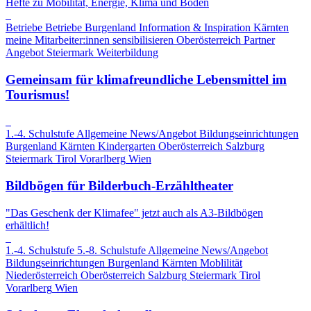
Hefte zu Mobilität, Energie, Klima und Boden
Betriebe
Betriebe
Burgenland
Information & Inspiration
Kärnten
meine Mitarbeiter:innen sensibilisieren
Oberösterreich
Partner
Angebot
Steiermark
Weiterbildung
Gemeinsam für klimafreundliche Lebensmittel im
Tourismus!
1.-4. Schulstufe
Allgemeine News/Angebot
Bildungseinrichtungen
Burgenland
Kärnten
Kindergarten
Oberösterreich
Salzburg
Steiermark
Tirol
Vorarlberg
Wien
Bildbögen für Bilderbuch-Erzähltheater
"Das Geschenk der Klimafee" jetzt auch als A3-Bildbögen
erhältlich!
1.-4. Schulstufe
5.-8. Schulstufe
Allgemeine News/Angebot
Bildungseinrichtungen
Burgenland
Kärnten
Moblilität
Niederösterreich
Oberösterreich
Salzburg
Steiermark
Tirol
Vorarlberg
Wien