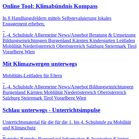
Online Tool: Klimabündnis Kompass
In 8 Handlungsfeldern mittels Selbstevaluierung lokales
Engagement erheben.
1.-4. Schulstufe
Allgemeine News/Angebot
Beratung & Umsetzung
Bildungseinrichtungen
Burgenland
Kärnten
Kindergarten
Leitfaden
Moblilität
Niederösterreich
Oberösterreich
Salzburg
Steiermark
Tirol
Vorarlberg
Wien
Mit Klimazwergen unterwegs
Mobilitäts-Leitfaden für Eltern
1.-4. Schulstufe
Allgemeine News/Angebot
Bildungseinrichtungen
Burgenland
Kärnten
Moblilität
Niederösterreich
Oberösterreich
Salzburg
Steiermark
Tirol
Vorarlberg
Wien
Schlau unterwegs - Unterrichtsimpulse
Unterrichtsmaterial für die für die 1. bis 4. Schulstufe zu Mobilität
und Klimaschutz
Betriebe
Betriebe
Burgenland
Information & Inspiration
Kärnten