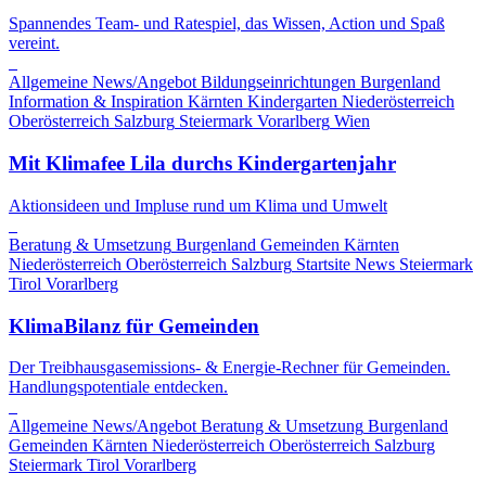
Spannendes Team- und Ratespiel, das Wissen, Action und Spaß
vereint.
Allgemeine News/Angebot
Bildungseinrichtungen
Burgenland
Information & Inspiration
Kärnten
Kindergarten
Niederösterreich
Oberösterreich
Salzburg
Steiermark
Vorarlberg
Wien
Mit Klimafee Lila durchs Kindergartenjahr
Aktionsideen und Impluse rund um Klima und Umwelt
Beratung & Umsetzung
Burgenland
Gemeinden
Kärnten
Niederösterreich
Oberösterreich
Salzburg
Startsite News
Steiermark
Tirol
Vorarlberg
KlimaBilanz für Gemeinden
Der Treibhausgasemissions- & Energie-Rechner für Gemeinden.
Handlungspotentiale entdecken.
Allgemeine News/Angebot
Beratung & Umsetzung
Burgenland
Gemeinden
Kärnten
Niederösterreich
Oberösterreich
Salzburg
Steiermark
Tirol
Vorarlberg