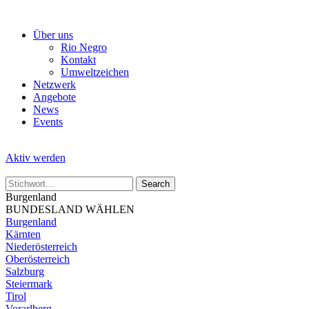
Skip
to
Über uns
the
Rio Negro
content
Kontakt
Umweltzeichen
Netzwerk
Angebote
News
Events
Aktiv werden
Burgenland
BUNDESLAND WÄHLEN
Burgenland
Kärnten
Niederösterreich
Oberösterreich
Salzburg
Steiermark
Tirol
Vorarlberg