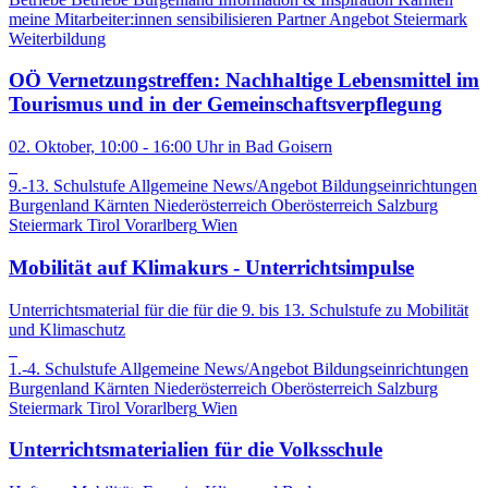
meine Mitarbeiter:innen sensibilisieren
Partner Angebot
Steiermark
Weiterbildung
OÖ Vernetzungstreffen: Nachhaltige Lebensmittel im
Tourismus und in der Gemeinschaftsverpflegung
02. Oktober, 10:00 - 16:00 Uhr in Bad Goisern
9.-13. Schulstufe
Allgemeine News/Angebot
Bildungseinrichtungen
Burgenland
Kärnten
Niederösterreich
Oberösterreich
Salzburg
Steiermark
Tirol
Vorarlberg
Wien
Mobilität auf Klimakurs - Unterrichtsimpulse
Unterrichtsmaterial für die für die 9. bis 13. Schulstufe zu Mobilität
und Klimaschutz
1.-4. Schulstufe
Allgemeine News/Angebot
Bildungseinrichtungen
Burgenland
Kärnten
Niederösterreich
Oberösterreich
Salzburg
Steiermark
Tirol
Vorarlberg
Wien
Unterrichtsmaterialien für die Volksschule