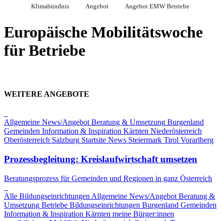
Klimabündnis
Angebot
Angebot EMW Betriebe
Europäische Mobilitätswoche
für Betriebe
WEITERE ANGEBOTE
Allgemeine News/Angebot
Beratung & Umsetzung
Burgenland
Gemeinden
Information & Inspiration
Kärnten
Niederösterreich
Oberösterreich
Salzburg
Startsite News
Steiermark
Tirol
Vorarlberg
Prozessbegleitung: Kreislaufwirtschaft umsetzen
Beratungsprozess für Gemeinden und Regionen in ganz Österreich
Alle Bildungseinrichtungen
Allgemeine News/Angebot
Beratung &
Umsetzung
Betriebe
Bildungseinrichtungen
Burgenland
Gemeinden
Information & Inspiration
Kärnten
meine Bürger:innen