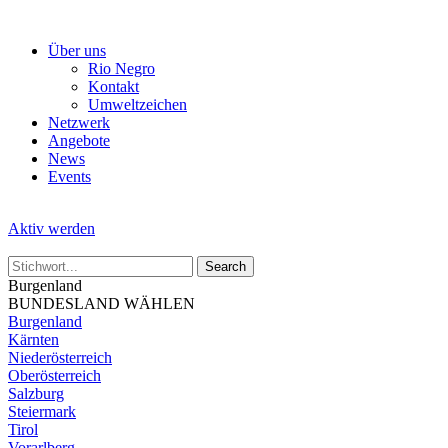
Skip
to
Über uns
the
Rio Negro
content
Kontakt
Umweltzeichen
Netzwerk
Angebote
News
Events
Aktiv werden
Burgenland
BUNDESLAND WÄHLEN
Burgenland
Kärnten
Niederösterreich
Oberösterreich
Salzburg
Steiermark
Tirol
Vorarlberg