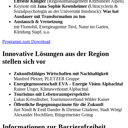
Elfriede Klingler
(Regionalmanagement Kitzbüheler Alpen).
Keynote mit
Jana Sophie Kesenheimer (
Ultracyclerin &
Sozialpsychologin an der Universität Innsbruck):
Was hat
Ausdauer mit Transformation zu tun
Austausch & Vernetzung
mit Flomobil, Energieagentur Tirol, Natur im Garten,
Kleidung Stapf, u.a.
Programm zum Download
Innovative Lösungen aus der Region
stellen sich vor
Zukunftsfähiges Wirtschaften mit Nachhaltigkeit
Manfred Pletzer, PLETZER Gruppe
Energiegenossenschaft EVA – Energie Vision Alpbachtal
Rainer Unger, Klimawerkstatt Alpbachtal
Tourismus mit Lebensraumperspektive
Lukas Krösslhuber, Tourismusverband Wilder Kaiser
Öffentliche Begegnungsräume für die Zukunft
Juri Nindl & Emil Dander & Dietmar Gluderer, Stadt Wörgl
Alexander Hochfilzer, Bürgermeister Going
Informationen zur Barrierefreiheit