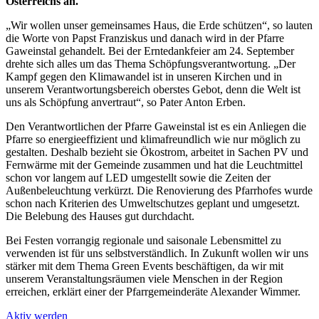
Österreichs an.
„Wir wollen unser gemeinsames Haus, die Erde schützen“, so lauten
die Worte von Papst Franziskus und danach wird in der Pfarre
Gaweinstal gehandelt. Bei der Erntedankfeier am 24. September
drehte sich alles um das Thema Schöpfungsverantwortung. „Der
Kampf gegen den Klimawandel ist in unseren Kirchen und in
unserem Verantwortungsbereich oberstes Gebot, denn die Welt ist
uns als Schöpfung anvertraut“, so Pater Anton Erben.
Den Verantwortlichen der Pfarre Gaweinstal ist es ein Anliegen die
Pfarre so energieeffizient und klimafreundlich wie nur möglich zu
gestalten. Deshalb bezieht sie Ökostrom, arbeitet in Sachen PV und
Fernwärme mit der Gemeinde zusammen und hat die Leuchtmittel
schon vor langem auf LED umgestellt sowie die Zeiten der
Außenbeleuchtung verkürzt. Die Renovierung des Pfarrhofes wurde
schon nach Kriterien des Umweltschutzes geplant und umgesetzt.
Die Belebung des Hauses gut durchdacht.
Bei Festen vorrangig regionale und saisonale Lebensmittel zu
verwenden ist für uns selbstverständlich. In Zukunft wollen wir uns
stärker mit dem Thema Green Events beschäftigen, da wir mit
unserem Veranstaltungsräumen viele Menschen in der Region
erreichen, erklärt einer der Pfarrgemeinderäte Alexander Wimmer.
Aktiv werden