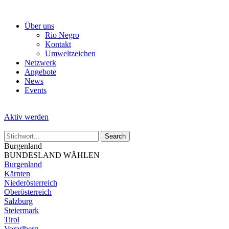
Skip
to
Über uns
the
Rio Negro
content
Kontakt
Umweltzeichen
Netzwerk
Angebote
News
Events
Aktiv werden
Burgenland
BUNDESLAND WÄHLEN
Burgenland
Kärnten
Niederösterreich
Oberösterreich
Salzburg
Steiermark
Tirol
Vorarlberg