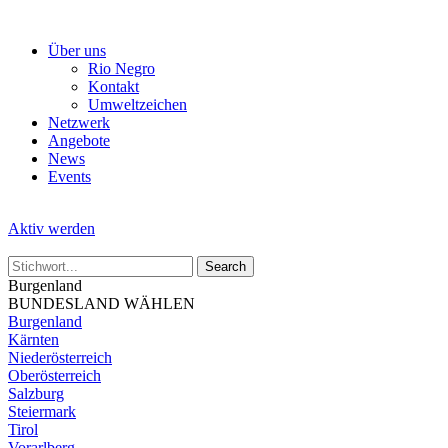
Skip
to
Über uns
the
Rio Negro
content
Kontakt
Umweltzeichen
Netzwerk
Angebote
News
Events
Aktiv werden
Burgenland
BUNDESLAND WÄHLEN
Burgenland
Kärnten
Niederösterreich
Oberösterreich
Salzburg
Steiermark
Tirol
Vorarlberg