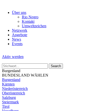
Skip
to
Über uns
the
Rio Negro
content
Kontakt
Umweltzeichen
Netzwerk
Angebote
News
Events
Aktiv werden
Burgenland
BUNDESLAND WÄHLEN
Burgenland
Kärnten
Niederösterreich
Oberösterreich
Salzburg
Steiermark
Tirol
Vorarlberg