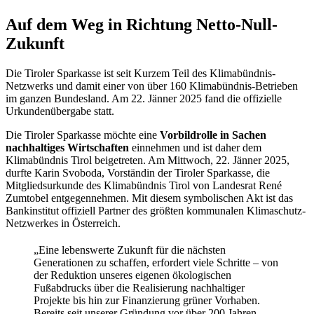
Auf dem Weg in Richtung Netto-Null-
Zukunft
Die Tiroler Sparkasse ist seit Kurzem Teil des Klimabündnis-
Netzwerks und damit einer von über 160 Klimabündnis-Betrieben
im ganzen Bundesland. Am 22. Jänner 2025 fand die offizielle
Urkundenübergabe statt.
Die Tiroler Sparkasse möchte eine
Vorbildrolle in Sachen
nachhaltiges Wirtschaften
einnehmen und ist daher dem
Klimabündnis Tirol beigetreten. Am Mittwoch, 22. Jänner 2025,
durfte Karin Svoboda, Vorständin der Tiroler Sparkasse, die
Mitgliedsurkunde des Klimabündnis Tirol von Landesrat René
Zumtobel entgegennehmen. Mit diesem symbolischen Akt ist das
Bankinstitut offiziell Partner des größten kommunalen Klimaschutz-
Netzwerkes in Österreich.
„Eine lebenswerte Zukunft für die nächsten
Generationen zu schaffen, erfordert viele Schritte – von
der Reduktion unseres eigenen ökologischen
Fußabdrucks über die Realisierung nachhaltiger
Projekte bis hin zur Finanzierung grüner Vorhaben.
Bereits seit unserer Gründung vor über 200 Jahren