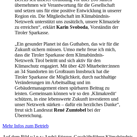
übernehmen wir Verantwortung für die Gesellschaft
und setzen uns für eine positive Entwicklung in unserer
Region ein. Die Mitgliedschaft im Klimabündnis-
Netzwerk unterstützt uns zusätzlich, unsere Klimaziele
zu erreichen“, erklärt
Karin Svoboda
, Vorständin der
Tiroler Sparkasse.
„Ein gesunder Planet ist das Guthaben, das wir für die
Zukunft sichern müssen. Umso mehr freue ich mich,
dass die Tiroler Sparkasse dem Klimabündnis-
Netzwerk Tirol beitritt und sich aktiv für den
Klimaschutz engagiert. Mit über 420 Mitarbeiter:innen
an 34 Standorten im Großraum Innsbruck hat die
Tiroler Sparkasse die Möglichkeit, durch nachhaltige
Veränderungen im Arbeitsalltag und im
Gebäudemanagement einen spürbaren Beitrag zu
leisten. Gemeinsam können wir so den ‚Klimakredit‘
schützen, in eine lebenswerte Zukunft investieren und
unser Netzwerk stärken – dafür ein herzliches Danke“,
freut sich Landesrat
René Zumtobel
bei der
Überreichung.
Mehr Infos zum Betrieb
Auf dem Bild v.l.n.r.: Andrä Stigger, Geschäftsführer Klimabündnis