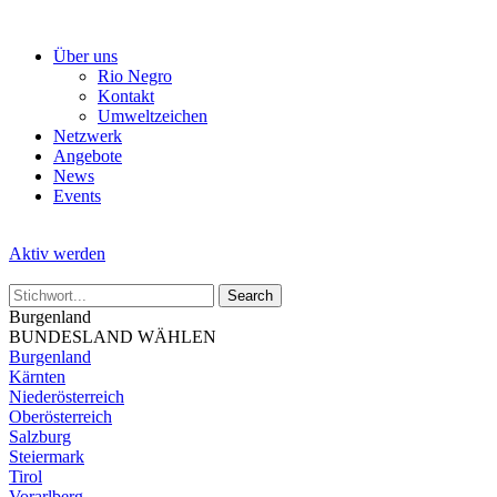
Skip
to
Über uns
the
Rio Negro
content
Kontakt
Umweltzeichen
Netzwerk
Angebote
News
Events
Aktiv werden
Burgenland
BUNDESLAND WÄHLEN
Burgenland
Kärnten
Niederösterreich
Oberösterreich
Salzburg
Steiermark
Tirol
Vorarlberg