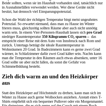
Beide sollten, wenn sie im Haushalt vorhanden sind, tatsächlich nur
in Ausnahmefällen verwendet werden. Wer diese Geräte nicht
besitzt, hat dennoch viel Einsparungspotenzial.
Schon die Wahl der richtigen Temperatur birgt meist ungeahntes
Potenzial. So erwartet niemand, dass man zu Hause im Winter
frieren muss, gleichzeitig sollten Räume aber auch nicht unnötig
warm sein. In einem Vier-Personen-Haushalt lassen sich
pro Grad
niedriger Raumtemperatur
350 Kilogramm CO₂ sparen –
das
entspricht einer Reise mit dem Auto von Innsbruck nach Rom und
zurück. Untertags beträgt die ideale Raumtemperatur in
Wohnräumen 20 Grad. In Badezimmern kann es gerne zwei Grad
wärmer, in Schlafzimmer dafür zwei Grad kälter sein. Nachts kann
man die Temperatur in den Räumen auch etwas absenken, unter 16
Grad sollte sie aber nicht fallen, da sonst die Gefahr von
Schimmelbildung besteht.
Zieh dich warm an und den Heizkörper
aus
Statt den Heizkörper auf Höchststufe zu drehen, kann man sich im
Winter zu Hause auch gerne Wollsocken anziehen. Anstatt eines T-
Shirts empfiehlt sich ein bequemer Pullover oder ein Morgenmantel.
Für diejenigen, die es sich gerne auf der Couch mit einem Buch