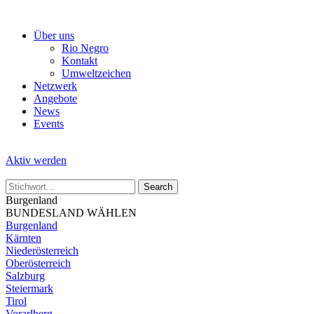
Skip
to
Über uns
the
Rio Negro
content
Kontakt
Umweltzeichen
Netzwerk
Angebote
News
Events
Aktiv werden
Burgenland
BUNDESLAND WÄHLEN
Burgenland
Kärnten
Niederösterreich
Oberösterreich
Salzburg
Steiermark
Tirol
Vorarlberg