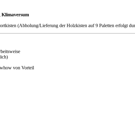
g Klimaversum
tkisten (Abholung/Lieferung der Holzkisten auf 9 Paletten erfolgt dur
Arbeitsweise
lich)
owhow von Vorteil