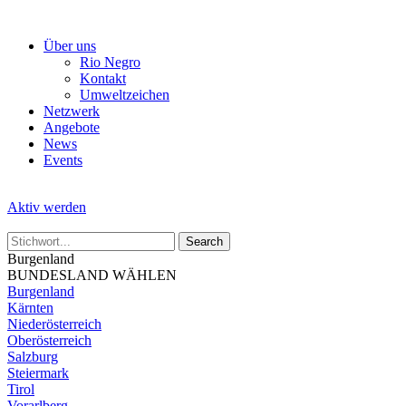
Skip
to
Über uns
the
Rio Negro
content
Kontakt
Umweltzeichen
Netzwerk
Angebote
News
Events
Aktiv werden
Burgenland
BUNDESLAND WÄHLEN
Burgenland
Kärnten
Niederösterreich
Oberösterreich
Salzburg
Steiermark
Tirol
Vorarlberg