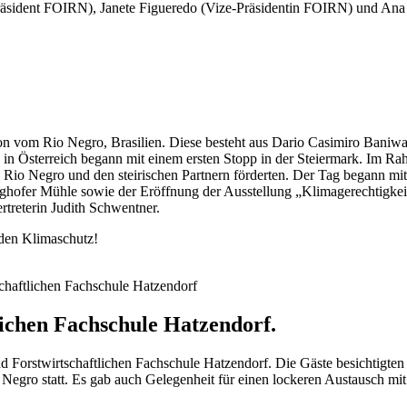
äsident FOIRN), Janete Figueredo (Vize-Präsidentin FOIRN) und Ana Le
n vom Rio Negro, Brasilien. Diese besteht aus Dario Casimiro Baniw
h in Österreich begann mit einem ersten Stopp in der Steiermark. Im R
 Rio Negro und den steirischen Partnern förderten. Der Tag begann mi
rghofer Mühle sowie der Eröffnung der Ausstellung „Klimagerechtigkei
rtreterin Judith Schwentner.
 den Klimaschutz!
schaftlichen Fachschule Hatzendorf
lichen Fachschule Hatzendorf.
 Forstwirtschaftlichen Fachschule Hatzendorf. Die Gäste
besichtigten
Negro statt. Es gab auch Gelegenheit für einen lockeren Austausch mi