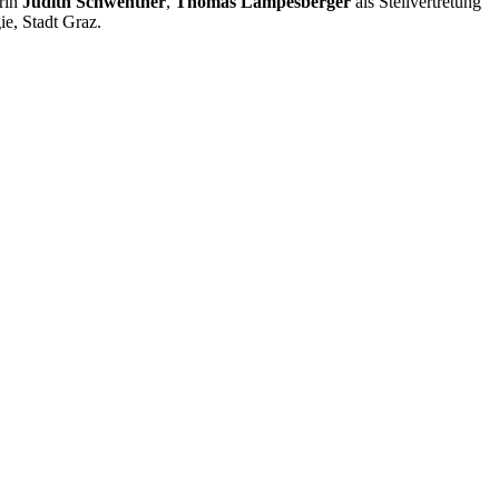
erin
Judith Schwentner
,
Thomas Lampesberger
als Stellvertretung
e, Stadt Graz.