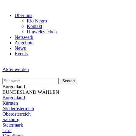
Skip
to
Über uns
the
Rio Negro
content
Kontakt
Umweltzeichen
Netzwerk
Angebote
News
Events
Aktiv werden
Burgenland
BUNDESLAND WÄHLEN
Burgenland
Kärnten
Niederösterreich
Oberösterreich
Salzburg
Steiermark
Tirol
Vorarlberg