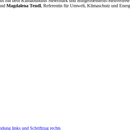
us mit dem Klimabündnis Steiermark und
Bürgermeisterin-Stellvertret
 und
Magdalena Tendl
, Referentin für Umwelt, Klimaschutz und Energi