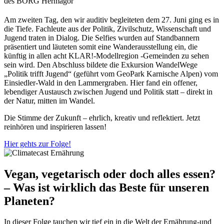
des BORG Hermagor
Am zweiten Tag, den wir auditiv begleiteten dem 27. Juni ging es in
die Tiefe. Fachleute aus der Politik, Zivilschutz, Wissenschaft und
Jugend traten in Dialog. Die Selfies wurden auf Standbannern
präsentiert und läuteten somit eine Wanderausstellung ein, die
künftig in allen acht KLAR!-Modellregion -Gemeinden zu sehen
sein wird. Den Abschluss bildete die Exkursion WandelWege
„Politik trifft Jugend“ (geführt vom GeoPark Karnische Alpen) vom
Einsiedler-Wald in den Lammergraben. Hier fand ein offener,
lebendiger Austausch zwischen Jugend und Politik statt – direkt in
der Natur, mitten im Wandel.
Die Stimme der Zukunft – ehrlich, kreativ und reflektiert. Jetzt
reinhören und inspirieren lassen!
Hier gehts zur Folge!
Vegan, vegetarisch oder doch alles essen?
– Was ist wirklich das Beste für unseren
Planeten?
In dieser Folge tauchen wir tief ein in die Welt der Ernährung-und