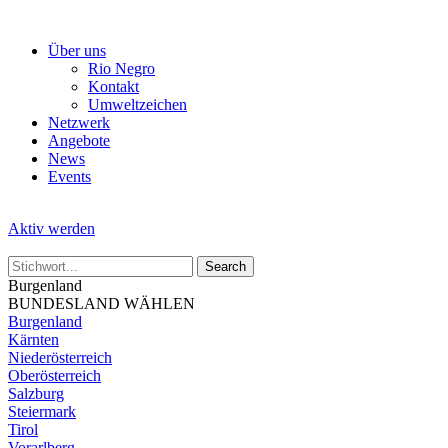
Skip
to
Über uns
the
Rio Negro
content
Kontakt
Umweltzeichen
Netzwerk
Angebote
News
Events
Aktiv werden
Burgenland
BUNDESLAND WÄHLEN
Burgenland
Kärnten
Niederösterreich
Oberösterreich
Salzburg
Steiermark
Tirol
Vorarlberg