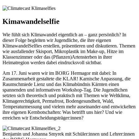
Kimawandelselfie
Wie fühlt sich Klimawandel eigentlich an – ganz persönlich? In
dieser Folge begleiten wir Jugendliche, die ihre eigenen
KlimawandelSelfies erstellen, präsentieren und diskutieren. Themen
wie ausfallender Skisport, Mikroplastik im Make-up, Hitze im
Klassenzimmer oder das (Pflanzen)Artensterben in ihrer
Heimatregion werden dabei eindrucksvoll sichtbar.
Am 17. Juni waren wir im BORG Hermagor mit dabei: In
Zusammenarbeit gestaltete die KLAR! Karnische Anpassung, die
Raumschmiede Lienz und das Klimabündnis Kärnten einen
spannenden und informativen Workshop-Tag. Die Jugendlichen
setzten sich theoretisch und praktisch mit Themen wie Weltklima,
Klimagerechtigkeit, Permafrost, Bodengesundheit, Wald,
Temperaturmessung und vielem mehr auseinander-und entwickelten
ihre eigenen Kernbotschaften: Was betrifft uns hier? Und wie
erreichen wir Entscheidungsträger:innen?
Benjamin und Johanna Smyrek mit Schüler:innen und Lehrer:innen