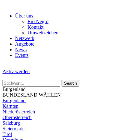
Skip
to
Über uns
the
Rio Negro
content
Kontakt
Umweltzeichen
Netzwerk
Angebote
News
Events
Aktiv werden
Burgenland
BUNDESLAND WÄHLEN
Burgenland
Kärnten
Niederösterreich
Oberösterreich
Salzburg
Steiermark
Tirol
Vorarlberg