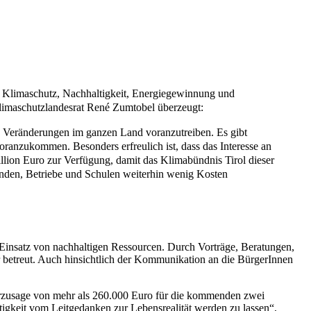
hen Klimaschutz, Nachhaltigkeit, Energiegewinnung und
Klimaschutzlandesrat René Zumtobel überzeugt:
n Veränderungen im ganzen Land voranzutreiben. Es gibt
oranzukommen. Besonders erfreulich ist, dass das Interesse an
illion Euro zur Verfügung, damit das Klimabündnis Tirol dieser
nden, Betriebe und Schulen weiterhin wenig Kosten
Einsatz von nachhaltigen Ressourcen. Durch Vorträge, Beratungen,
 betreut. Auch hinsichtlich der Kommunikation an die BürgerInnen
derzusage von mehr als 260.000 Euro für die kommenden zwei
igkeit vom Leitgedanken zur Lebensrealität werden zu lassen“,