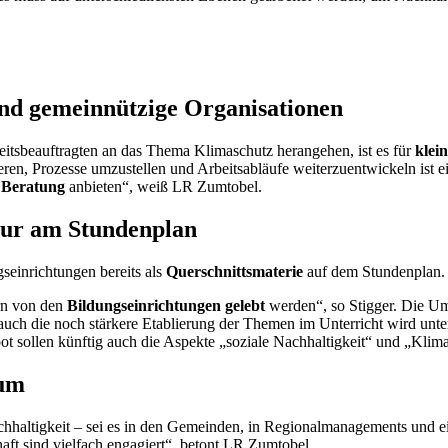
und gemeinnützige Organisationen
itsbeauftragten an das Thema Klimaschutz herangehen, ist es für
klei
en, Prozesse umzustellen und Arbeitsabläufe weiterzuentwickeln ist e
e Beratung
anbieten“, weiß LR Zumtobel.
 nur am Stundenplan
seinrichtungen bereits als
Querschnittsmaterie
auf dem Stundenplan.
rn von den
Bildungseinrichtungen gelebt
werden“, so Stigger. Die Um
uch die noch stärkere Etablierung der Themen im Unterricht wird unt
sollen künftig auch die Aspekte „soziale Nachhaltigkeit“ und „Klimage
rum
 Nachhaltigkeit – sei es in den Gemeinden, in Regionalmanagements u
ft sind vielfach engagiert“, betont LR Zumtobel.