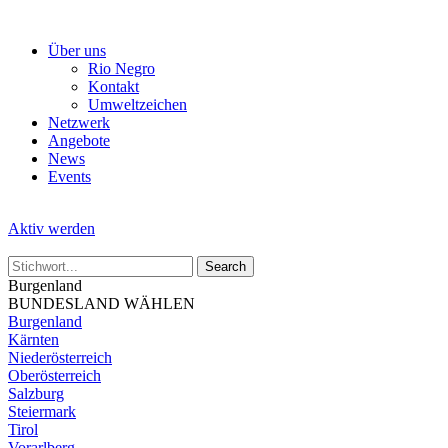
Skip
to
Über uns
the
Rio Negro
content
Kontakt
Umweltzeichen
Netzwerk
Angebote
News
Events
Aktiv werden
Burgenland
BUNDESLAND WÄHLEN
Burgenland
Kärnten
Niederösterreich
Oberösterreich
Salzburg
Steiermark
Tirol
Vorarlberg