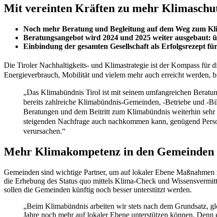
Mit vereinten Kräften zu mehr Klimaschu
Noch mehr Beratung und Begleitung auf dem Weg zum Klim
Beratungsangebot wird 2024 und 2025 weiter ausgebaut: üb
Einbindung der gesamten Gesellschaft als Erfolgsrezept fü
Die Tiroler Nachhaltigkeits- und Klimastrategie ist der Kompass für
Energieverbrauch, Mobilität und vielem mehr auch erreicht werden, b
„Das Klimabündnis Tirol ist mit seinem umfangreichen Beratun
bereits zahlreiche Klimabündnis-Gemeinden, -Betriebe und -Bil
Beratungen und dem Beitritt zum Klimabündnis weiterhin sehr gr
steigenden Nachfrage auch nachkommen kann, genügend Person
verursachen.“
Mehr Klimakompetenz in den Gemeinden
Gemeinden sind wichtige Partner, um auf lokaler Ebene Maßnahmen z
die Erhebung des Status quo mittels Klima-Check und Wissensvermit
sollen die Gemeinden künftig noch besser unterstützt werden.
„Beim Klimabündnis arbeiten wir stets nach dem Grundsatz, gl
Jahre noch mehr auf lokaler Ebene unterstützen können. Denn 