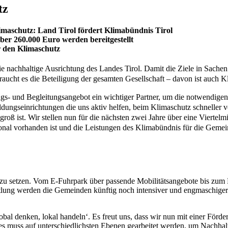
tz
aschutz: Land Tirol fördert Klimabündnis Tirol
er 260.000 Euro werden bereitgestellt
r den Klimaschutz
 die nachhaltige Ausrichtung des Landes Tirol. Damit die Ziele in Sac
raucht es die Beteiligung der gesamten Gesellschaft – davon ist auch 
gs- und Begleitungsangebot ein wichtiger Partner, um die notwendige
dungseinrichtungen die uns aktiv helfen, beim Klimaschutz schneller v
oß ist. Wir stellen nun für die nächsten zwei Jahre über eine Viertelm
al vorhanden ist und die Leistungen des Klimabündnis für die Gemei
u setzen. Vom E-Fuhrpark über passende Mobilitätsangebote bis zum 
tlung werden die Gemeinden künftig noch intensiver und engmaschiger
obal denken, lokal handeln‘. Es freut uns, dass wir nun mit einer För
es muss auf unterschiedlichsten Ebenen gearbeitet werden, um Nachhalt