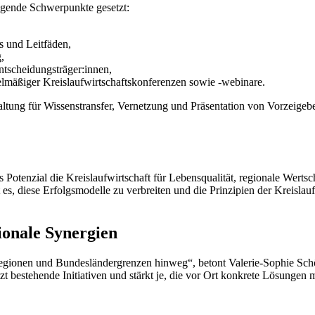
gende Schwerpunkte gesetzt:
s und Leitfäden,
,
tscheidungsträger:innen,
gelmäßiger Kreislaufwirtschaftskonferenzen sowie -webinare.
tung für Wissenstransfer, Vernetzung und Präsentation von Vorzeigebei
s Potenzial die Kreislaufwirtschaft für Lebensqualität, regionale Wer
t es, diese Erfolgsmodelle zu verbreiten und die Prinzipien der Kreislau
.
onale Synergien
egionen und Bundesländergrenzen hinweg“, betont Valerie-Sophie Schö
t bestehende Initiativen und stärkt je, die vor Ort konkrete Lösungen 