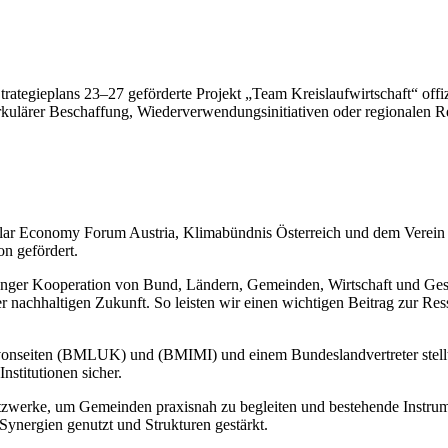
egieplans 23–27 geförderte Projekt „Team Kreislaufwirtschaft“ offizi
rkulärer Beschaffung, Wiederverwendungsinitiativen oder regionalen 
lar Economy Forum Austria, Klimabündnis Österreich und dem Verein 
n gefördert.
enger Kooperation von Bund, Ländern, Gemeinden, Wirtschaft und Gese
iner nachhaltigen Zukunft. So leisten wir einen wichtigen Beitrag zur
 vonseiten (BMLUK) und (BMIMI) und einem Bundeslandvertreter stellte
stitutionen sicher.
 Netzwerke, um Gemeinden praxisnah zu begleiten und bestehende Inst
ergien genutzt und Strukturen gestärkt.