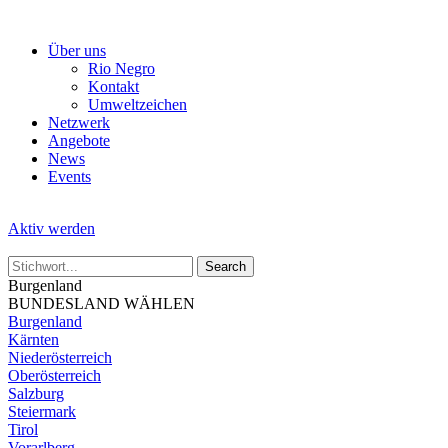
Skip
to
Über uns
the
Rio Negro
content
Kontakt
Umweltzeichen
Netzwerk
Angebote
News
Events
Aktiv werden
Burgenland
BUNDESLAND WÄHLEN
Burgenland
Kärnten
Niederösterreich
Oberösterreich
Salzburg
Steiermark
Tirol
Vorarlberg