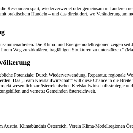
 die Ressourcen spart, wiederverwertet oder gemeinsam mit anderen ne
z mit praktischem Handeln – und das direkt dort, wo Veränderung am m
ng
usammenarbeiten. Die Klima- und Energiemodellregionen zeigen seit Ja
 ihrem Weg zu zirkulären, tragfähigen Strukturen zu unterstützen.“ (M
völkerung
erhebliche Potenziale: Durch Wiederverwendung, Reparatur, regionale 
erden. Das „Team Kreislaufwirtschaft“ will diese Chance in die Breite 
rojekt wesentlich zur österreichischen Kreislaufwirtschaftsstrategie u
ungshilfen und vernetzt Gemeinden österreichweit.
 Austria, Klimabündnis Österreich, Verein Klima-Modellregionen Öst