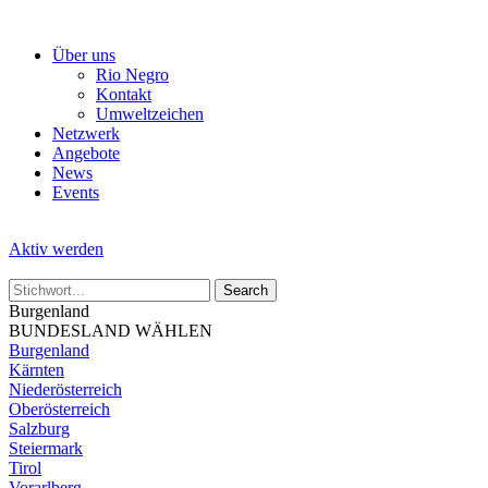
Skip
to
Über uns
the
Rio Negro
content
Kontakt
Umweltzeichen
Netzwerk
Angebote
News
Events
Aktiv werden
Burgenland
BUNDESLAND WÄHLEN
Burgenland
Kärnten
Niederösterreich
Oberösterreich
Salzburg
Steiermark
Tirol
Vorarlberg