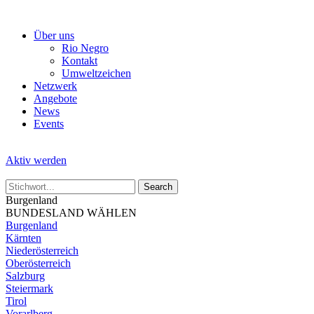
Skip
to
Über uns
the
Rio Negro
content
Kontakt
Umweltzeichen
Netzwerk
Angebote
News
Events
Aktiv werden
Burgenland
BUNDESLAND WÄHLEN
Burgenland
Kärnten
Niederösterreich
Oberösterreich
Salzburg
Steiermark
Tirol
Vorarlberg