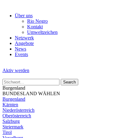
Skip
to
Über uns
the
Rio Negro
content
Kontakt
Umweltzeichen
Netzwerk
Angebote
News
Events
Aktiv werden
Burgenland
BUNDESLAND WÄHLEN
Burgenland
Kärnten
Niederösterreich
Oberösterreich
Salzburg
Steiermark
Tirol
Vorarlberg