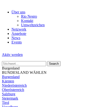
Skip
to
Über uns
the
Rio Negro
content
Kontakt
Umweltzeichen
Netzwerk
Angebote
News
Events
Aktiv werden
Burgenland
BUNDESLAND WÄHLEN
Burgenland
Kärnten
Niederösterreich
Oberösterreich
Salzburg
Steiermark
Tirol
Vorarlberg