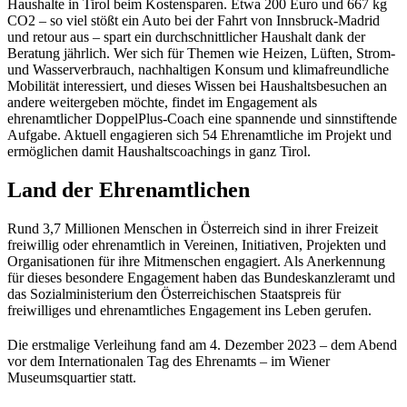
Haushalte in Tirol beim Kostensparen. Etwa 200 Euro und 667 kg
CO2 – so viel stößt ein Auto bei der Fahrt von Innsbruck-Madrid
und retour aus – spart ein durchschnittlicher Haushalt dank der
Beratung jährlich. Wer sich für Themen wie Heizen, Lüften, Strom-
und Wasserverbrauch, nachhaltigen Konsum und klimafreundliche
Mobilität interessiert, und dieses Wissen bei Haushaltsbesuchen an
andere weitergeben möchte, findet im Engagement als
ehrenamtlicher DoppelPlus-Coach eine spannende und sinnstiftende
Aufgabe. Aktuell engagieren sich 54 Ehrenamtliche im Projekt und
ermöglichen damit Haushaltscoachings in ganz Tirol.
Land der Ehrenamtlichen
Rund 3,7 Millionen Menschen in Österreich sind in ihrer Freizeit
freiwillig oder ehrenamtlich in Vereinen, Initiativen, Projekten und
Organisationen für ihre Mitmenschen engagiert. Als Anerkennung
für dieses besondere Engagement haben das Bundeskanzleramt und
das Sozialministerium den Österreichischen Staatspreis für
freiwilliges und ehrenamtliches Engagement ins Leben gerufen.
Die erstmalige Verleihung fand am 4. Dezember 2023 – dem Abend
vor dem Internationalen Tag des Ehrenamts – im Wiener
Museumsquartier statt.