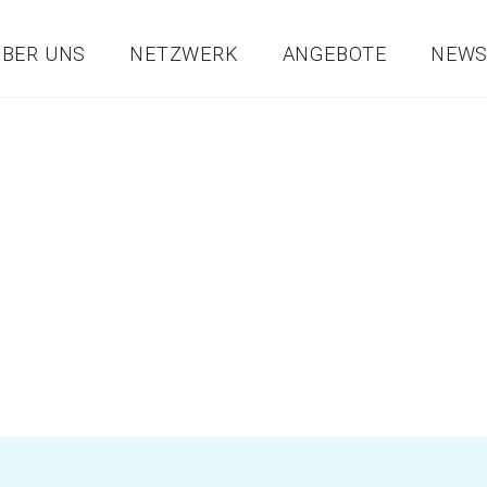
ÜBER UNS
NETZWERK
ANGEBOTE
NEW
Start
Unser Verein
Gemeinden
Betriebe
Bil
ARATUR