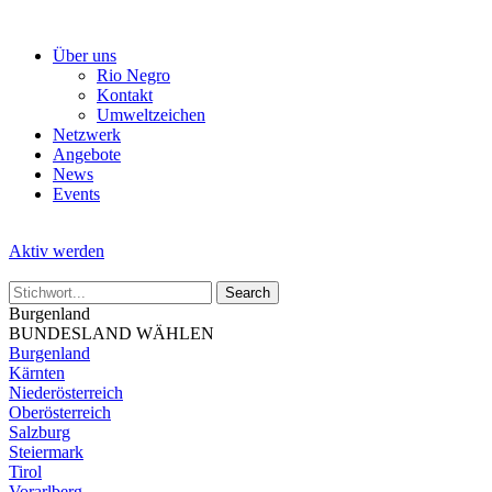
Skip
to
Über uns
the
Rio Negro
content
Kontakt
Umweltzeichen
Netzwerk
Angebote
News
Events
Aktiv werden
Burgenland
BUNDESLAND WÄHLEN
Burgenland
Kärnten
Niederösterreich
Oberösterreich
Salzburg
Steiermark
Tirol
Vorarlberg