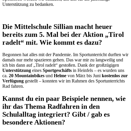
Unterstützung zu bedanken.
Die Mittelschule Sillian
macht
heuer
bereits
zum 5. Mal bei
der Aktion
„
Tirol
r
a
delt
“
mit. Wie kommt es dazu?
Begonnen hat alles mit
der Pandemie
. Im Sportunterricht durften wir
damals
nur mehr spazieren gehen. Das war mir zu langweilig und
ich bin dann auf
„
Tirol radelt
“
gestoßen.
Dank der
großzügige
n
Unterstützung
eines
Sportgeschäfts
in
Heinfels
– es wurden uns
ca.
20 Mountainbikes
und
Helme
von März bis Juni
kostenlos zur
Verfügung
gestellt
–
konnten wir im Rahmen des Sportunterrichts
Rad fahre
n.
Kannst du ein paar Beispiele nennen, wie
ihr das Thema Radfahren in den
Schulalltag integriert? Gibt / gab es
besondere Aktionen?