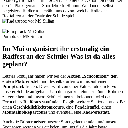
Aktion „Tirol radelt“ mit. 2024 hat sie bei der Aktion „Schoolbiker“
den 1. Platz gemacht. Sportlehrerin Simone Weitlaner – selbst
begeisterte Radlerin – erzählt uns davon, welche Rolle das
Radfahren an der Osttiroler Schule spielt.
Pumptrack MS Sillian
Im Mai organisiert ihr erstmalig ein
Radfest an der Schule: Was ist da alles
geplant?
Letztes Schuljahr haben wir bei der
Aktion „Schoolbiker“ den
ersten Platz
erradelt und deshalb dürfen wir uns auf einen
Pumptrack
freuen. Dieser wird von einer Fahrschule direkt vor
unserer Schule aufgebaut. Um dem ganzen einen schönen Rahmen
zu verleihen und unsere SchülerInnen zu belohnen, wird das in
Form eines Radfestes stattfinden. Es gibt weitere Stationen wie z.B.:
einen
Geschicklichkeitsparcours
, eine
Pendelstaffel
, einen
Mountainbikeparcours
und eventuell eine
Radwerkstatt
.
Auch die Bürgermeister unserer Sprengelgemeinden und unsere
Sponsoren werden wir einladen, um uns für die jahrelange