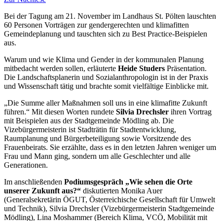
Bei der Tagung am 21. November im Landhaus St. Pölten lauschten
60 Personen Vorträgen zur gendergerechten und klimafitten
Gemeindeplanung und tauschten sich zu Best Practice-Beispielen
aus.
Warum und wie Klima und Gender in der kommunalen Planung
mitbedacht werden sollen, erläuterte
Heide Studers
Präsentation.
Die Landschaftsplanerin und Sozialanthropologin ist in der Praxis
und Wissenschaft tätig und brachte somit vielfältige Einblicke mit.
„Die Summe aller Maßnahmen soll uns in eine klimafitte Zukunft
führen.“ Mit diesen Worten rundete
Silvia Drechsler
ihren Vortrag
mit Beispielen aus der Stadtgemeinde Mödling ab. Die
Vizebürgermeisterin ist Stadträtin für Stadtentwicklung,
Raumplanung und Bürgerbeteiligung sowie Vorsitzende des
Frauenbeirats. Sie erzählte, dass es in den letzten Jahren weniger um
Frau und Mann ging, sondern um alle Geschlechter und alle
Generationen.
Im anschließenden
Podiumsgespräch „Wie sehen die Orte
unserer Zukunft aus?“
diskutierten Monika Auer
(Generalsekretärin ÖGUT, Österreichische Gesellschaft für Umwelt
und Technik), Silvia Drechsler (Vizebürgermeisterin Stadtgemeinde
Mödling), Lina Moshammer (Bereich Klima, VCÖ, Mobilität mit