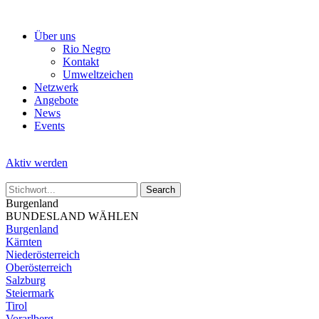
Skip
to
Über uns
the
Rio Negro
content
Kontakt
Umweltzeichen
Netzwerk
Angebote
News
Events
Aktiv werden
Burgenland
BUNDESLAND WÄHLEN
Burgenland
Kärnten
Niederösterreich
Oberösterreich
Salzburg
Steiermark
Tirol
Vorarlberg