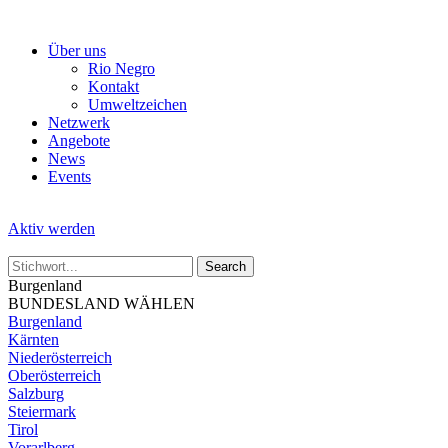
Skip
to
Über uns
the
Rio Negro
content
Kontakt
Umweltzeichen
Netzwerk
Angebote
News
Events
Aktiv werden
Burgenland
BUNDESLAND WÄHLEN
Burgenland
Kärnten
Niederösterreich
Oberösterreich
Salzburg
Steiermark
Tirol
Vorarlberg