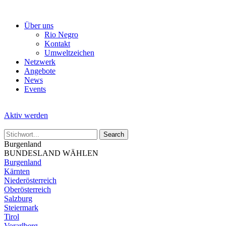
Skip
to
Über uns
the
Rio Negro
content
Kontakt
Umweltzeichen
Netzwerk
Angebote
News
Events
Aktiv werden
Burgenland
BUNDESLAND WÄHLEN
Burgenland
Kärnten
Niederösterreich
Oberösterreich
Salzburg
Steiermark
Tirol
Vorarlberg