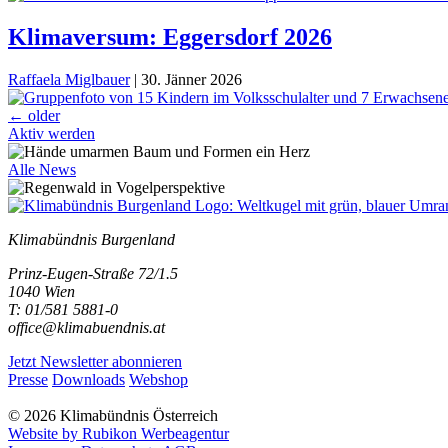
Klimaversum: Eggersdorf 2026
Raffaela Miglbauer
|
30. Jänner 2026
Beitragsnavigation
←
older
Aktiv werden
Alle News
Klimabündnis Burgenland
Prinz-Eugen-Straße 72/1.5
1040 Wien
T: 01/581 5881-0
office@klimabuendnis.at
Jetzt Newsletter abonnieren
Presse
Downloads
Webshop
© 2026 Klimabündnis Österreich
Website by Rubikon Werbeagentur