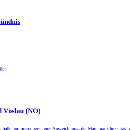
bündnis
d Vöslau (NÖ)