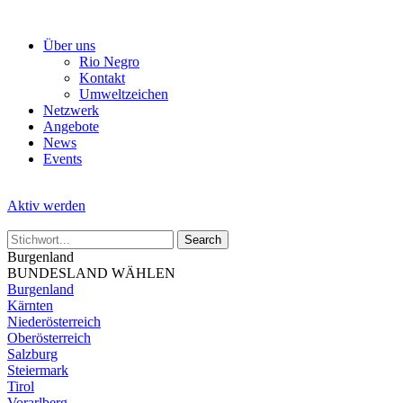
Skip
to
Über uns
the
Rio Negro
content
Kontakt
Umweltzeichen
Netzwerk
Angebote
News
Events
Aktiv werden
Burgenland
BUNDESLAND WÄHLEN
Burgenland
Kärnten
Niederösterreich
Oberösterreich
Salzburg
Steiermark
Tirol
Vorarlberg