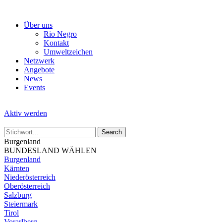
Skip
to
Über uns
the
Rio Negro
content
Kontakt
Umweltzeichen
Netzwerk
Angebote
News
Events
Aktiv werden
Burgenland
BUNDESLAND WÄHLEN
Burgenland
Kärnten
Niederösterreich
Oberösterreich
Salzburg
Steiermark
Tirol
Vorarlberg