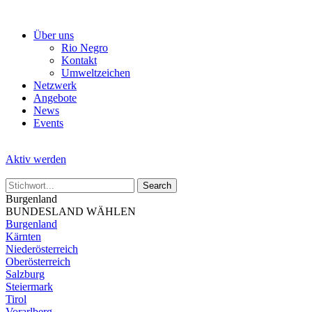
Skip
to
Über uns
the
Rio Negro
content
Kontakt
Umweltzeichen
Netzwerk
Angebote
News
Events
Aktiv werden
Burgenland
BUNDESLAND WÄHLEN
Burgenland
Kärnten
Niederösterreich
Oberösterreich
Salzburg
Steiermark
Tirol
Vorarlberg