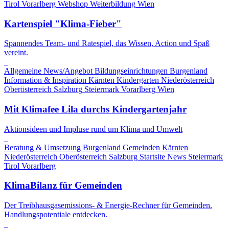
Tirol
Vorarlberg
Webshop
Weiterbildung
Wien
Kartenspiel "Klima-Fieber"
Spannendes Team- und Ratespiel, das Wissen, Action und Spaß
vereint.
Allgemeine News/Angebot
Bildungseinrichtungen
Burgenland
Information & Inspiration
Kärnten
Kindergarten
Niederösterreich
Oberösterreich
Salzburg
Steiermark
Vorarlberg
Wien
Mit Klimafee Lila durchs Kindergartenjahr
Aktionsideen und Impluse rund um Klima und Umwelt
Beratung & Umsetzung
Burgenland
Gemeinden
Kärnten
Niederösterreich
Oberösterreich
Salzburg
Startsite News
Steiermark
Tirol
Vorarlberg
KlimaBilanz für Gemeinden
Der Treibhausgasemissions- & Energie-Rechner für Gemeinden.
Handlungspotentiale entdecken.