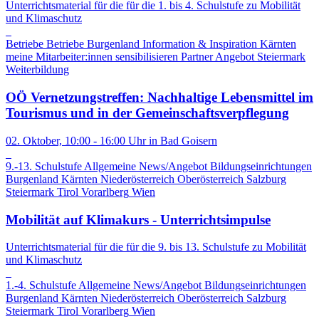
Unterrichtsmaterial für die für die 1. bis 4. Schulstufe zu Mobilität
und Klimaschutz
Betriebe
Betriebe
Burgenland
Information & Inspiration
Kärnten
meine Mitarbeiter:innen sensibilisieren
Partner Angebot
Steiermark
Weiterbildung
OÖ Vernetzungstreffen: Nachhaltige Lebensmittel im
Tourismus und in der Gemeinschaftsverpflegung
02. Oktober, 10:00 - 16:00 Uhr in Bad Goisern
9.-13. Schulstufe
Allgemeine News/Angebot
Bildungseinrichtungen
Burgenland
Kärnten
Niederösterreich
Oberösterreich
Salzburg
Steiermark
Tirol
Vorarlberg
Wien
Mobilität auf Klimakurs - Unterrichtsimpulse
Unterrichtsmaterial für die für die 9. bis 13. Schulstufe zu Mobilität
und Klimaschutz
1.-4. Schulstufe
Allgemeine News/Angebot
Bildungseinrichtungen
Burgenland
Kärnten
Niederösterreich
Oberösterreich
Salzburg
Steiermark
Tirol
Vorarlberg
Wien