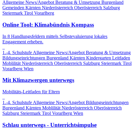
Allgemeine News/Angebot
Beratung & Umsetzung
Burgenland
Gemeinden
Kärnten
Niederösterreich
Oberösterreich
Salzburg
Steiermark
Tirol
Vorarlberg
Online Tool: Klimabündnis Kompass
In 8 Handlungsfeldern mittels Selbstevaluierung lokales
Engagement erheben.
1.-4. Schulstufe
Allgemeine News/Angebot
Beratung & Umsetzung
Bildungseinrichtungen
Burgenland
Kärnten
Kindergarten
Leitfaden
Moblilität
Niederösterreich
Oberösterreich
Salzburg
Steiermark
Tirol
Vorarlberg
Wien
Mit Klimazwergen unterwegs
Mobilitäts-Leitfaden für Eltern
1.-4. Schulstufe
Allgemeine News/Angebot
Bildungseinrichtungen
Burgenland
Kärnten
Moblilität
Niederösterreich
Oberösterreich
Salzburg
Steiermark
Tirol
Vorarlberg
Wien
Schlau unterwegs - Unterrichtsimpulse