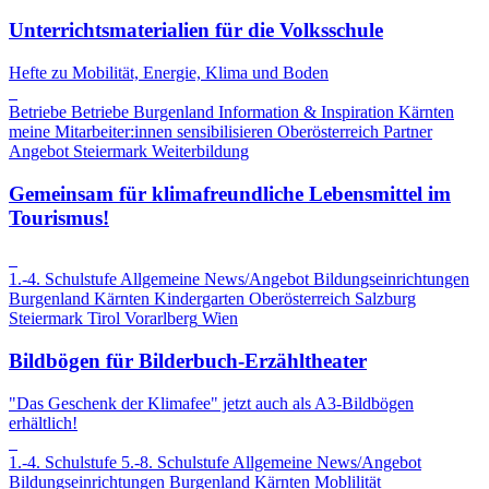
Unterrichtsmaterialien für die Volksschule
Hefte zu Mobilität, Energie, Klima und Boden
Betriebe
Betriebe
Burgenland
Information & Inspiration
Kärnten
meine Mitarbeiter:innen sensibilisieren
Oberösterreich
Partner
Angebot
Steiermark
Weiterbildung
Gemeinsam für klimafreundliche Lebensmittel im
Tourismus!
1.-4. Schulstufe
Allgemeine News/Angebot
Bildungseinrichtungen
Burgenland
Kärnten
Kindergarten
Oberösterreich
Salzburg
Steiermark
Tirol
Vorarlberg
Wien
Bildbögen für Bilderbuch-Erzähltheater
"Das Geschenk der Klimafee" jetzt auch als A3-Bildbögen
erhältlich!
1.-4. Schulstufe
5.-8. Schulstufe
Allgemeine News/Angebot
Bildungseinrichtungen
Burgenland
Kärnten
Moblilität