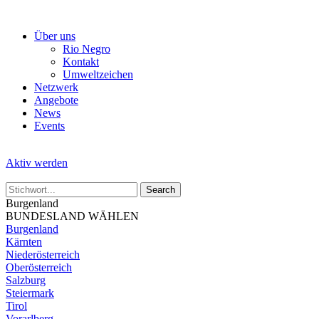
Skip
to
Über uns
the
Rio Negro
content
Kontakt
Umweltzeichen
Netzwerk
Angebote
News
Events
Aktiv werden
Burgenland
BUNDESLAND WÄHLEN
Burgenland
Kärnten
Niederösterreich
Oberösterreich
Salzburg
Steiermark
Tirol
Vorarlberg