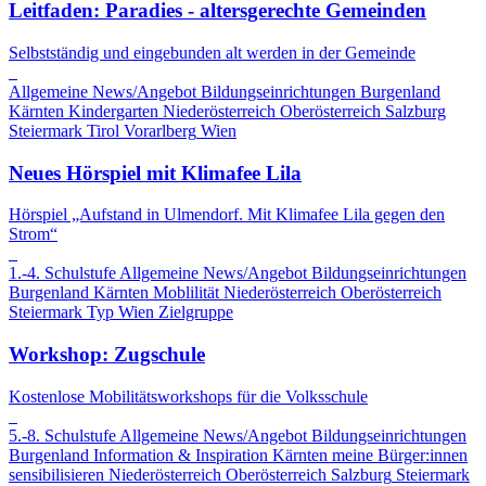
Leitfaden: Paradies - altersgerechte Gemeinden
Selbstständig und eingebunden alt werden in der Gemeinde
Allgemeine News/Angebot
Bildungseinrichtungen
Burgenland
Kärnten
Kindergarten
Niederösterreich
Oberösterreich
Salzburg
Steiermark
Tirol
Vorarlberg
Wien
Neues Hörspiel mit Klimafee Lila
Hörspiel „Aufstand in Ulmendorf. Mit Klimafee Lila gegen den
Strom“
1.-4. Schulstufe
Allgemeine News/Angebot
Bildungseinrichtungen
Burgenland
Kärnten
Moblilität
Niederösterreich
Oberösterreich
Steiermark
Typ
Wien
Zielgruppe
Workshop: Zugschule
Kostenlose Mobilitätsworkshops für die Volksschule
5.-8. Schulstufe
Allgemeine News/Angebot
Bildungseinrichtungen
Burgenland
Information & Inspiration
Kärnten
meine Bürger:innen
sensibilisieren
Niederösterreich
Oberösterreich
Salzburg
Steiermark