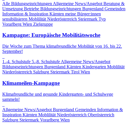
Alle Bildungseinrichtungen
Allgemeine News/Angebot
Beratung &
Umsetzung
Betriebe
Bildungseinrichtungen
Burgenland
Gemeinden
Information & Inspiration
Kärnten
meine Bürger:innen
sensibilisieren
Moblilität
Niederösterreich
Steiermark
Typ
Vorarlberg
Wien
Zielgruppe
Kampagne: Europäische Mobilitätswoche
Die Woche zum Thema klimafreundliche Mobilität von 16. bis 22.
September!
1.-4. Schulstufe
5.-8. Schulstufe
Allgemeine News/Angebot
Bildungseinrichtungen
Burgenland
Kärnten
Kindergarten
Moblilität
Niederösterreich
Salzburg
Steiermark
Tirol
Wien
Klimameilen-Kampagne
Klimafreundliche und gesunde Kindergarten- und Schulwege
sammeln!
Allgemeine News/Angebot
Burgenland
Gemeinden
Information &
Inspiration
Kärnten
Moblilität
Niederösterreich
Oberösterreich
Salzburg
Steiermark
Vorarlberg
Wien