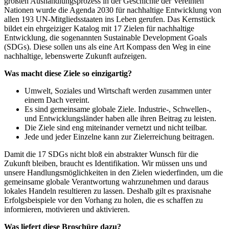
größten Aushandlungsprozess in der Geschichte der Vereinten
Nationen wurde die Agenda 2030 für nachhaltige Entwicklung von
allen 193 UN-Mitgliedsstaaten ins Leben gerufen. Das Kernstück
bildet ein ehrgeiziger Katalog mit 17 Zielen für nachhaltige
Entwicklung, die sogenannten Sustainable Development Goals
(SDGs). Diese sollen uns als eine Art Kompass den Weg in eine
nachhaltige, lebenswerte Zukunft aufzeigen.
Was macht diese Ziele so einzigartig?
Umwelt, Soziales und Wirtschaft werden zusammen unter
einem Dach vereint.
Es sind gemeinsame globale Ziele. Industrie-, Schwellen-,
und Entwicklungsländer haben alle ihren Beitrag zu leisten.
Die Ziele sind eng miteinander vernetzt und nicht teilbar.
Jede und jeder Einzelne kann zur Zielerreichung beitragen.
Damit die 17 SDGs nicht bloß ein abstrakter Wunsch für die
Zukunft bleiben, braucht es Identifikation. Wir müssen uns und
unsere Handlungsmöglichkeiten in den Zielen wiederfinden, um die
gemeinsame globale Verantwortung wahrzunehmen und daraus
lokales Handeln resultieren zu lassen. Deshalb gilt es praxisnahe
Erfolgsbeispiele vor den Vorhang zu holen, die es schaffen zu
informieren, motivieren und aktivieren.
Was liefert diese Broschüre dazu?