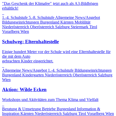
"Das Geschenk der Klimafee" jetzt auch als A3-Bildbögen
erhältlich!
1.-4. Schulstufe
5.-8. Schulstufe
Allgemeine News/Angebot
Bildungseinrichtungen
Burgenland
Kärnten
Moblilität
Niederösterreich
Oberösterreich
Salzburg
Steiermark
Tirol
Vorarlberg
Wien
Schulweg: Elternhaltestelle
Einige hundert Meter vor der Schule wird eine Elternhaltestelle für
die mit dem Auto
gebrachten Kinder eingerichtet.
Allgemeine News/Angebot
1.-4. Schulstufe
Bildungseinrichtungen
Burgenland
Kindergarten
Niederösterreich
Oberösterreich
Salzburg
Wien
Aktion: Wilde Ecken
Workshops und Aktivitäten zum Thema Klima und Vielfalt
Beratung & Umsetzung
Betriebe
Burgenland
Information &
Inspiration
Kärnten
Niederösterreich
Salzburg
Tirol
Vorarlberg
Wien