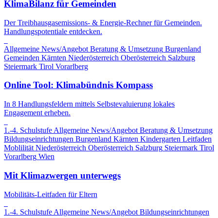
KlimaBilanz für Gemeinden
Der Treibhausgasemissions- & Energie-Rechner für Gemeinden.
Handlungspotentiale entdecken.
Allgemeine News/Angebot
Beratung & Umsetzung
Burgenland
Gemeinden
Kärnten
Niederösterreich
Oberösterreich
Salzburg
Steiermark
Tirol
Vorarlberg
Online Tool: Klimabündnis Kompass
In 8 Handlungsfeldern mittels Selbstevaluierung lokales
Engagement erheben.
1.-4. Schulstufe
Allgemeine News/Angebot
Beratung & Umsetzung
Bildungseinrichtungen
Burgenland
Kärnten
Kindergarten
Leitfaden
Moblilität
Niederösterreich
Oberösterreich
Salzburg
Steiermark
Tirol
Vorarlberg
Wien
Mit Klimazwergen unterwegs
Mobilitäts-Leitfaden für Eltern
1.-4. Schulstufe
Allgemeine News/Angebot
Bildungseinrichtungen