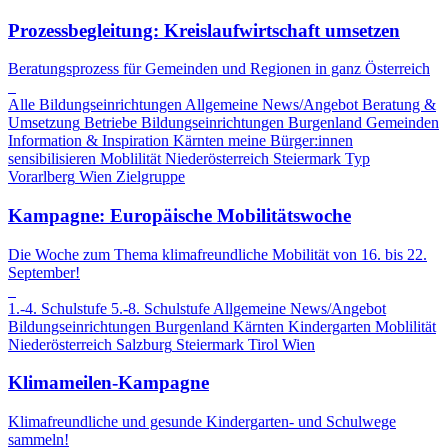
Prozessbegleitung: Kreislaufwirtschaft umsetzen
Beratungsprozess für Gemeinden und Regionen in ganz Österreich
Alle Bildungseinrichtungen
Allgemeine News/Angebot
Beratung &
Umsetzung
Betriebe
Bildungseinrichtungen
Burgenland
Gemeinden
Information & Inspiration
Kärnten
meine Bürger:innen
sensibilisieren
Moblilität
Niederösterreich
Steiermark
Typ
Vorarlberg
Wien
Zielgruppe
Kampagne: Europäische Mobilitätswoche
Die Woche zum Thema klimafreundliche Mobilität von 16. bis 22.
September!
1.-4. Schulstufe
5.-8. Schulstufe
Allgemeine News/Angebot
Bildungseinrichtungen
Burgenland
Kärnten
Kindergarten
Moblilität
Niederösterreich
Salzburg
Steiermark
Tirol
Wien
Klimameilen-Kampagne
Klimafreundliche und gesunde Kindergarten- und Schulwege
sammeln!