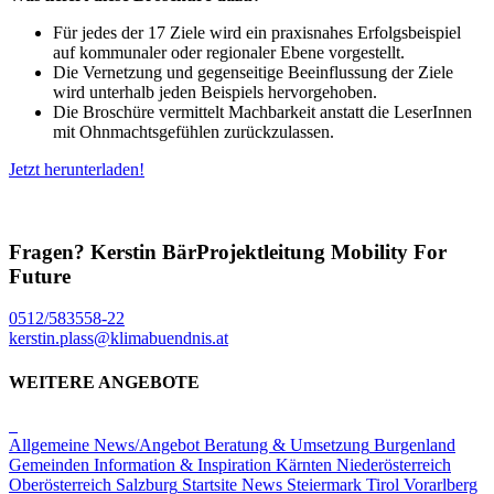
Für jedes der 17 Ziele wird ein praxisnahes Erfolgsbeispiel
auf kommunaler oder regionaler Ebene vorgestellt.
Die Vernetzung und gegenseitige Beeinflussung der Ziele
wird unterhalb jeden Beispiels hervorgehoben.
Die Broschüre vermittelt Machbarkeit anstatt die LeserInnen
mit Ohnmachtsgefühlen zurückzulassen.
Jetzt herunterladen!
Fragen?
Kerstin Bär
Projektleitung Mobility For
Future
0512/583558-22
kerstin.plass@klimabuendnis.at
WEITERE ANGEBOTE
Allgemeine News/Angebot
Beratung & Umsetzung
Burgenland
Gemeinden
Information & Inspiration
Kärnten
Niederösterreich
Oberösterreich
Salzburg
Startsite News
Steiermark
Tirol
Vorarlberg