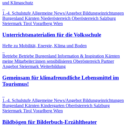
und Klimaschutz
1.-4. Schulstufe
Allgemeine News/Angebot
Bildungseinrichtungen
Burgenland
Kärnten
Niederösterreich
Oberösterreich
Salzburg
Steiermark
Tirol
Vorarlberg
Wien
Unterrichtsmaterialien für die Volksschule
Hefte zu Mobilität, Energie, Klima und Boden
Betriebe
Betriebe
Burgenland
Information & Inspiration
Kärnten
meine Mitarbeiter:innen sensibilisieren
Oberösterreich
Partner
Angebot
Steiermark
Weiterbildung
Gemeinsam für klimafreundliche Lebensmittel im
Tourismus!
1.-4. Schulstufe
Allgemeine News/Angebot
Bildungseinrichtungen
Burgenland
Kärnten
Kindergarten
Oberösterreich
Salzburg
Steiermark
Tirol
Vorarlberg
Wien
Bildbögen für Bilderbuch-Erzähltheater