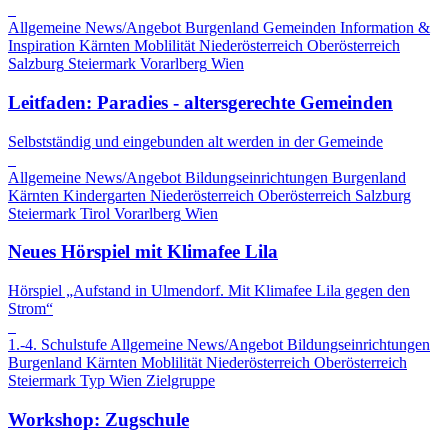
Allgemeine News/Angebot
Burgenland
Gemeinden
Information &
Inspiration
Kärnten
Moblilität
Niederösterreich
Oberösterreich
Salzburg
Steiermark
Vorarlberg
Wien
Leitfaden: Paradies - altersgerechte Gemeinden
Selbstständig und eingebunden alt werden in der Gemeinde
Allgemeine News/Angebot
Bildungseinrichtungen
Burgenland
Kärnten
Kindergarten
Niederösterreich
Oberösterreich
Salzburg
Steiermark
Tirol
Vorarlberg
Wien
Neues Hörspiel mit Klimafee Lila
Hörspiel „Aufstand in Ulmendorf. Mit Klimafee Lila gegen den
Strom“
1.-4. Schulstufe
Allgemeine News/Angebot
Bildungseinrichtungen
Burgenland
Kärnten
Moblilität
Niederösterreich
Oberösterreich
Steiermark
Typ
Wien
Zielgruppe
Workshop: Zugschule