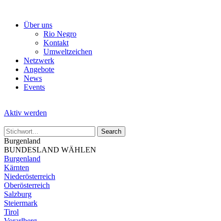
Skip
to
Über uns
the
Rio Negro
content
Kontakt
Umweltzeichen
Netzwerk
Angebote
News
Events
Aktiv werden
Burgenland
BUNDESLAND WÄHLEN
Burgenland
Kärnten
Niederösterreich
Oberösterreich
Salzburg
Steiermark
Tirol
Vorarlberg