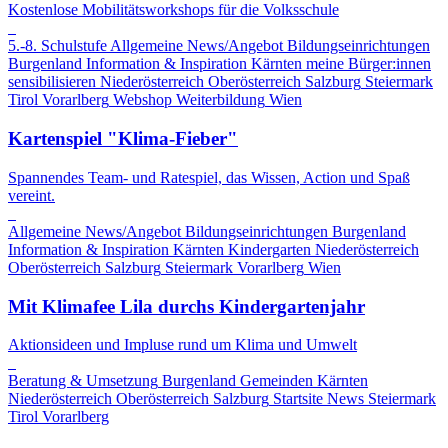
Kostenlose Mobilitätsworkshops für die Volksschule
5.-8. Schulstufe
Allgemeine News/Angebot
Bildungseinrichtungen
Burgenland
Information & Inspiration
Kärnten
meine Bürger:innen
sensibilisieren
Niederösterreich
Oberösterreich
Salzburg
Steiermark
Tirol
Vorarlberg
Webshop
Weiterbildung
Wien
Kartenspiel "Klima-Fieber"
Spannendes Team- und Ratespiel, das Wissen, Action und Spaß
vereint.
Allgemeine News/Angebot
Bildungseinrichtungen
Burgenland
Information & Inspiration
Kärnten
Kindergarten
Niederösterreich
Oberösterreich
Salzburg
Steiermark
Vorarlberg
Wien
Mit Klimafee Lila durchs Kindergartenjahr
Aktionsideen und Impluse rund um Klima und Umwelt
Beratung & Umsetzung
Burgenland
Gemeinden
Kärnten
Niederösterreich
Oberösterreich
Salzburg
Startsite News
Steiermark
Tirol
Vorarlberg