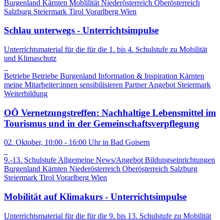
Burgenland
Kärnten
Moblilität
Niederösterreich
Oberösterreich
Salzburg
Steiermark
Tirol
Vorarlberg
Wien
Schlau unterwegs - Unterrichtsimpulse
Unterrichtsmaterial für die für die 1. bis 4. Schulstufe zu Mobilität
und Klimaschutz
Betriebe
Betriebe
Burgenland
Information & Inspiration
Kärnten
meine Mitarbeiter:innen sensibilisieren
Partner Angebot
Steiermark
Weiterbildung
OÖ Vernetzungstreffen: Nachhaltige Lebensmittel im
Tourismus und in der Gemeinschaftsverpflegung
02. Oktober, 10:00 - 16:00 Uhr in Bad Goisern
9.-13. Schulstufe
Allgemeine News/Angebot
Bildungseinrichtungen
Burgenland
Kärnten
Niederösterreich
Oberösterreich
Salzburg
Steiermark
Tirol
Vorarlberg
Wien
Mobilität auf Klimakurs - Unterrichtsimpulse
Unterrichtsmaterial für die für die 9. bis 13. Schulstufe zu Mobilität