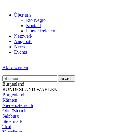
Skip
to
Über uns
the
Rio Negro
content
Kontakt
Umweltzeichen
Netzwerk
Angebote
News
Events
Aktiv werden
Burgenland
BUNDESLAND WÄHLEN
Burgenland
Kärnten
Niederösterreich
Oberösterreich
Salzburg
Steiermark
Tirol
Vorarlberg