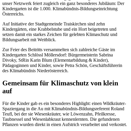
unser Netzwerk feiert zugleich ein ganz besonderes Jubiläum: Der
Kindergarten ist die 1.000. Klimabündnis-Bildungseinrichtung
Österreichs.
Auf Initiative der Stadtgemeinde Traiskirchen sind zehn
Kindergärten, eine Krabbelstube und ein Hort beigetreten und
setzen damit ein starkes Zeichen für gelebten Klimaschutz und
Bildungsarbeit mit Weitblick.
Zur Feier des Beitritts versammelten sich zahlreiche Gäste im
Kindergarten Schlössl Möllersdorf: Bürgermeisterin Sabrina
Divoky, StRin Karin Blum (Elementarbildung & Kinder),
Pädagoginnen und Kinder, sowie Petra Schön, Geschäftsführerin
des Klimabündnis Niederösterreich.
Gemeinsam für Klimaschutz von klein
auf
Für die Kinder gab es ein besonderes Highlight: einen Wildkräuter-
Spaziergang in die Au mit Klimabündnis-Bildungsreferent Roland
Teufl, bei der sie Wiesenkräuter, wie Löwenzahn, Pfeilkresse,
Taubnessel und Wiesenlabkraut kennenlernten. Die gefundenen
Pflanzen wurden direkt in einen Aufstrich verarbeitet und verkostet.