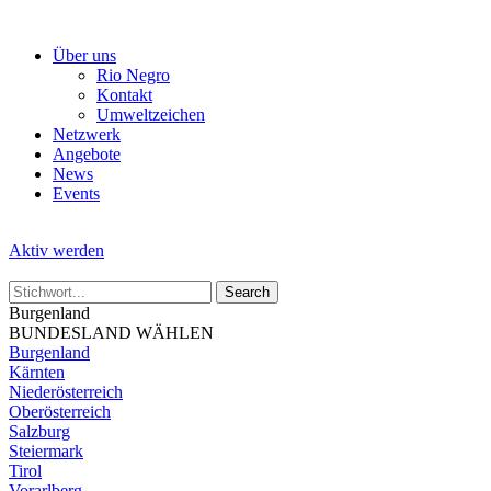
Skip
to
Über uns
the
Rio Negro
content
Kontakt
Umweltzeichen
Netzwerk
Angebote
News
Events
Aktiv werden
Burgenland
BUNDESLAND WÄHLEN
Burgenland
Kärnten
Niederösterreich
Oberösterreich
Salzburg
Steiermark
Tirol
Vorarlberg